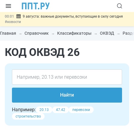
00:01
9 августа: важные документы, вступающие в силу сегодня
#новости
07.08
Подписан закон о блокировке продажи опасных товаров через
«Честный знак»
#новости
Главная
Справочник
Классификаторы
ОКВЭД
Разде
07.08
Дистанционную работу беременных пропишут в ТК РФ
#новости
КОД ОКВЭД 26
07.08
Госпошлину за устранение ошибок в документах предлагают
отменить
#новости
07.08
Важно
Разработают единые критерии трудовых и ГПХ-
отношений
#новости
Найти
Например:
20.13
47.42
перевозки
строительство