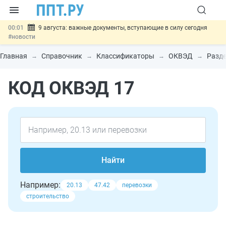
00:01
9 августа: важные документы, вступающие в силу сегодня
#новости
07.08
Подписан закон о блокировке продажи опасных товаров через
«Честный знак»
#новости
Главная
Справочник
Классификаторы
ОКВЭД
Разде
07.08
Дистанционную работу беременных пропишут в ТК РФ
#новости
КОД ОКВЭД 17
07.08
Госпошлину за устранение ошибок в документах предлагают
отменить
#новости
07.08
Важно
Разработают единые критерии трудовых и ГПХ-
отношений
#новости
Найти
Например:
20.13
47.42
перевозки
строительство