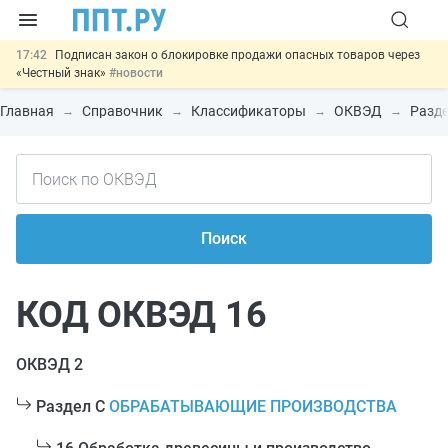
17:42
Подписан закон о блокировке продажи опасных товаров через
«Честный знак»
#новости
17:17
Дистанционную работу беременных пропишут в ТК РФ
#новости
Главная
Справочник
Классификаторы
ОКВЭД
Разде
16:02
Госпошлину за устранение ошибок в документах предлагают
отменить
#новости
15:25
Изменят правила контроля за подрядчиками ИЖС с эскроу-
счетами
#новости
11:31
Важно
Разработают единые критерии трудовых и ГПХ-
отношений
#новости
Поиск
КОД ОКВЭД 16
ОКВЭД 2
Раздел C
ОБРАБАТЫВАЮЩИЕ ПРОИЗВОДСТВА