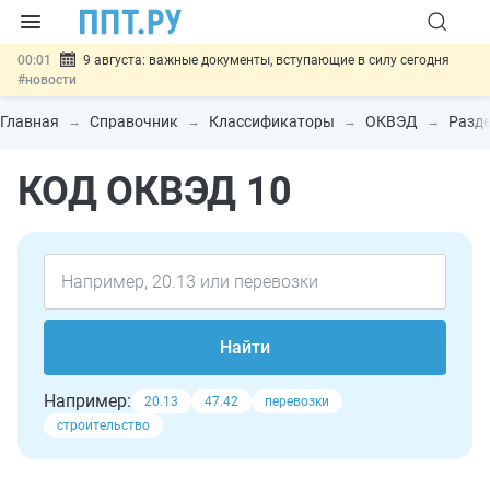
00:01
9 августа: важные документы, вступающие в силу сегодня
#новости
07.08
Подписан закон о блокировке продажи опасных товаров через
«Честный знак»
#новости
Главная
Справочник
Классификаторы
ОКВЭД
Разде
07.08
Дистанционную работу беременных пропишут в ТК РФ
#новости
КОД ОКВЭД 10
07.08
Госпошлину за устранение ошибок в документах предлагают
отменить
#новости
07.08
Важно
Разработают единые критерии трудовых и ГПХ-
отношений
#новости
Найти
Например:
20.13
47.42
перевозки
строительство