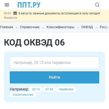
00:01
8 августа: важные документы, вступающие в силу сегодня
#новости
07.08
Подписан закон о блокировке продажи опасных товаров через
«Честный знак»
#новости
Главная
Справочник
Классификаторы
ОКВЭД
Разде
07.08
Дистанционную работу беременных пропишут в ТК РФ
#новости
КОД ОКВЭД 06
07.08
Госпошлину за устранение ошибок в документах предлагают
отменить
#новости
07.08
Важно
Разработают единые критерии трудовых и ГПХ-
отношений
#новости
Найти
Например:
20.13
47.42
перевозки
строительство