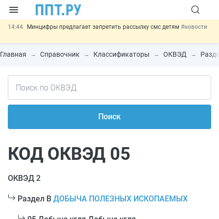
14:44
Минцифры предлагает запретить рассылку смс детям
#новости
14:02
Основания для выдворения иностранцев из России стало
больше
#новости
Главная
Справочник
Классификаторы
ОКВЭД
Разде
13:16
Могут разрешить использование персональных данных россиян
для обучения ИИ
#новости
12:42
Губернаторам дадут право вводить разрешительный учёт
иностранцев
#новости
11:31
Важно
Разработают единые критерии трудовых и ГПХ-
отношений
#новости
Поиск
КОД ОКВЭД 05
ОКВЭД 2
Раздел B
ДОБЫЧА ПОЛЕЗНЫХ ИСКОПАЕМЫХ