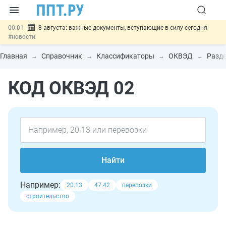
00:01
8 августа: важные документы, вступающие в силу сегодня
#новости
07.08
Подписан закон о блокировке продажи опасных товаров через
«Честный знак»
#новости
Главная
Справочник
Классификаторы
ОКВЭД
Разде
07.08
Дистанционную работу беременных пропишут в ТК РФ
#новости
КОД ОКВЭД 02
07.08
Госпошлину за устранение ошибок в документах предлагают
отменить
#новости
07.08
Важно
Разработают единые критерии трудовых и ГПХ-
отношений
#новости
Найти
Например:
20.13
47.42
перевозки
строительство