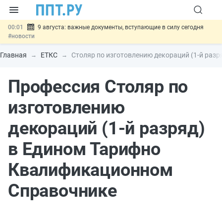
00:01
9 августа: важные документы, вступающие в силу сегодня
#новости
07.08
Подписан закон о блокировке продажи опасных товаров через
«Честный знак»
#новости
Главная
ЕТКС
Столяр по изготовлению декораций (1-й разр
07.08
Дистанционную работу беременных пропишут в ТК РФ
#новости
Профессия Столяр по
07.08
Госпошлину за устранение ошибок в документах предлагают
отменить
#новости
07.08
Важно
Разработают единые критерии трудовых и ГПХ-
изготовлению
отношений
#новости
декораций (1-й разряд)
в Едином Тарифно
Квалификационном
Справочнике