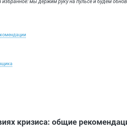
 избранное: мы держим руку на пульсе и будем обнов
рекомендации
авщика
овиях кризиса: общие рекомендац