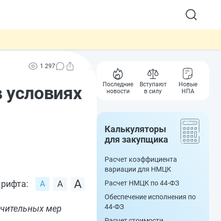
1 297
Последние
Вступают
Новые
 условиях
новости
в силу
НПА
Калькуляторы
для закупщика
Расчет коэффициента
вариации для НМЦК
рифта:
Расчет НМЦК по 44-ФЗ
Обеспечение исполнения по
44-ФЗ
ичительных мер
Расчет стоимости