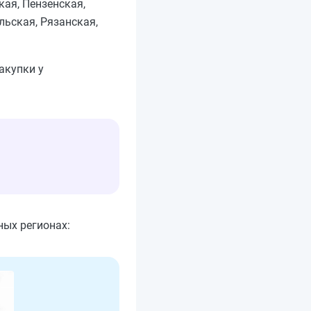
ая, Пензенская,
льская, Рязанская,
акупки у
ных регионах: