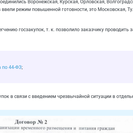
оединились Воронежская, Курская, Орловская, Волгоградск
в ввели режим повышенной готовности, это Московская, Ту
гчению госзакупок, т. к. позволило заказчику проводить з
 по 44-ФЗ
;
упок в связи с введением чрезвычайной ситуации в отдель