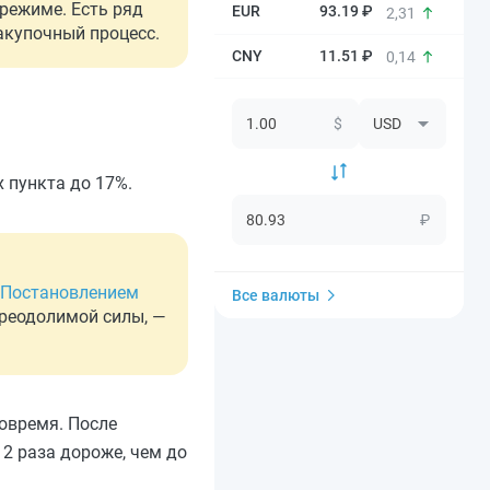
 режиме. Есть ряд
93.19 ₽
2,31
акупочный процесс.
11.51 ₽
0,14
$
х пункта до 17%.
₽
. Постановлением
Все валюты
преодолимой силы, —
вовремя. После
2 раза дороже, чем до