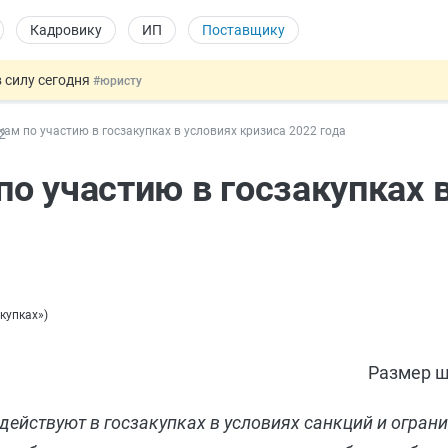
Кадровику
ИП
Поставщику
 силу сегодня
#юристу
х товаров через «Честный знак»
#юристу
ам по участию в госзакупках в условиях кризиса 2022 года
2
в ТК РФ
#кадровику
ах предлагают отменить
#физлицу
о участию в госзакупках в
овых и ГПХ-отношений
#кадровику
акупках»
)
Размер ш
действуют в госзакупках в условиях санкций и огран