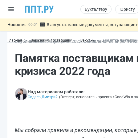
Бухгалтеру
Юристу
Новости:
8 августа: важные документы, вступающие в
00:01
Подписан закон о блокировке продажи опасны
07.08
Главная
Заказчику/поставщику
Закупки
Памятка поставщик
Опубликовано:
28 фев
раля
2022
Обновлено:
28 апр
еля
202
Дистанционную работу беременных пропишут 
07.08
Госпошлину за устранение ошибок в документ
07.08
Памятка поставщикам п
Разработают единые критерии труд
07.08
Важно
кризиса 2022 года
Над материалом работали:
Сидаев Дмитрий
(
Эксперт, основатель проекта «GoodWin в з
Мы собрали правила и рекомендации, которые 