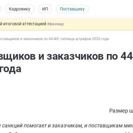
Кадровику
ИП
Поставщику
ой итоговой аттестацией
#физлицу
 силу сегодня
#юристу
оставщиков и заказчиков по 44-ФЗ: таблица штрафов 2026 года
 лоты электроники в госзакупках
#заказчику
дов физлиц из недружественных стран
#бухгалтеру
вщиков и заказчиков по 44
т заменить банковской гарантией
#бухгалтеру
года
Размер ш
 санкций помогает и заказчикам, и поставщикам ми