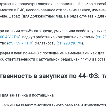
нарушений процедуры закупок: неправильный выбор спосо
ентов в ЕИС, необоснованное отклонение заявки, измене
ние, штраф (для должностных лиц, а в ряде случаев и для 
при наличии серьёзного вреда, умысла или особо крупных
200.4 УК РФ
), подкуп работника контрактной системы (
ст. 2
тво (
ст. 159 УК РФ
), халатность (
ст. 293 УК РФ
).
афы и пени по 44-ФЗ с последними изменениями как для з
об ответственности с актуальной редакцией 44-ФЗ и Пост
венность в закупках по 44-ФЗ: 
 для заказчика и поставщика:
. Суммы не имеют фиксированного размера и исчисляются