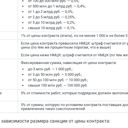
от 100 до 500 млн руб. — 0,5%;
от 500 млн до 1 млрд руб. — 0,4%;
от 1 до 2 млрд руб. — 0,3%;
от 2 до 5 млрд руб. — 0,25%;
от 5 до 10 млрд руб. — 0,2%;
свыше 10 млрд руб. — 0,1%.
1% от цены контракта (этапа), но не менее 1 000 и не более 5 
Если цена контракта превысила НМЦК: штраф считается от
цены (по тем же процентным порогам, что и выше)
Если цена ниже НМЦК: штраф считается от НМЦК (по тем же
Фиксированная сумма, зависящая от цены контракта:
до 3 млн руб. — 1 000 руб.;
от 3 до 50 млн руб. — 5 000 руб.;
от 50 до 100 млн руб. — 10 000 руб.;
свыше 100 млн руб. — 100 000 руб.
з
5% от стоимости работ, которые подрядчик должен выполн
5% от суммы, которую по условиям контракта поставщик до
привлечение таких соисполнителей
 зависимости размера санкции от цены контракта: