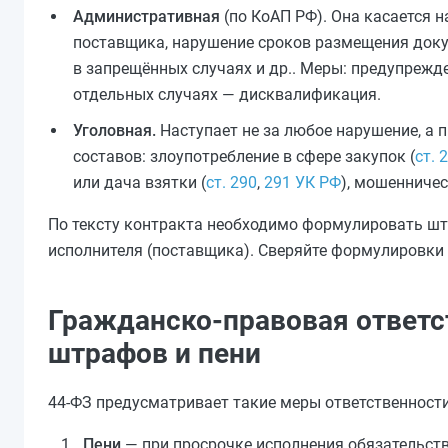
Административная
(по КоАП РФ). Она касается 
поставщика, нарушение сроков размещения докум
в запрещённых случаях и др.. Меры: предупрежде
отдельных случаях — дисквалификация.
Уголовная.
Наступает не за любое нарушение, а 
составов: злоупотребление в сфере закупок (
ст. 
или дача взятки (
ст. 290
,
291 УК РФ
), мошенничес
По тексту контракта необходимо формулировать штр
исполнителя (поставщика). Сверяйте формулировки 
Гражданско-правовая ответст
штрафов и пени
44-ФЗ предусматривает такие меры ответственности
Пени
— при просрочке исполнения обязательств