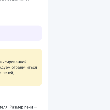
фиксированной
мендуем ограничиться
 пеней,
ителя. Размер пени —