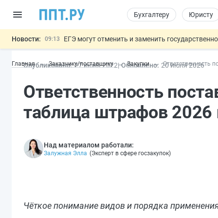
Бухгалтеру
Юристу
Новости:
ЕГЭ могут отменить и заменить государственн
09:13
7 августа: важные документы, вступающие в
00:01
Главная
Заказчику/поставщику
Закупки
Ответственность п
Опубликовано:
27 июн
я
2022
Обновлено:
20 июл
я
2026
Минпромторг предложил запретить смешанные
06.08
Подписан указ об отмене спецрежима для вкла
06.08
Ответственность поста
Обеспечительный платёж СПОТ могу
06.08
Важно
таблица штрафов 2026 
Над материалом работали:
Залужная Элла
(
Эксперт в сфере госзакупок
)
Чёткое понимание видов и порядка применения