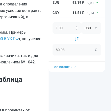
93.19 ₽
2,31
ба определения
ние условий контракта
11.51 ₽
0,14
организаций), в
$
 сумм. Примеры
00.5 УК РФ
), получение
₽
аказчика, так и для
ановлением № 1042.
Все валюты
таблица
 в процентах от