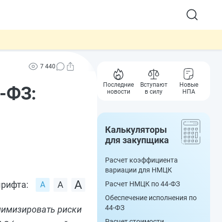
7 440
Последние
Вступают
Новые
-ФЗ:
новости
в силу
НПА
Калькуляторы
для закупщика
Расчет коэффициента
вариации для НМЦК
рифта:
Расчет НМЦК по 44-ФЗ
Обеспечение исполнения по
44-ФЗ
нимизировать риски
Расчет стоимости