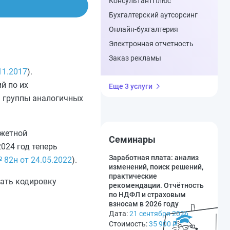
КонсультантПлюс
Бухгалтерский аутсорсинг
Онлайн-бухгалтерия
Электронная отчетность
Заказ рекламы
11.2017
).
й по их
Еще 3 услуги
: группы аналогичных
джетной
Семинары
024 год теперь
Заработная плата: анализ
82н от 24.05.2022
).
изменений, поиск решений,
практические
ать кодировку
рекомендации. Отчётность
по НДФЛ и страховым
взносам в 2026 году
Дата:
21 сентября 2026
Стоимость:
35 900
₽