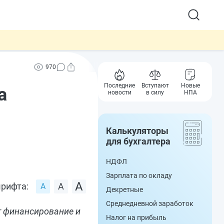
970
Последние
Вступают
Новые
а
новости
в силу
НПА
Калькуляторы
для бухгалтера
НДФЛ
Зарплата по окладу
рифта:
Декретные
Среднедневной заработок
т финансирование и
Налог на прибыль