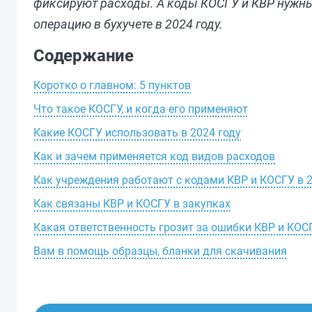
фиксируют расходы. А коды КОСГУ и КВР нужны,
операцию в бухучете в 2024 году.
Содержание
Коротко о главном: 5 пунктов
Что такое КОСГУ, и когда его применяют
Какие КОСГУ использовать в 2024 году
Как и зачем применяется код видов расходов
Как учреждения работают с кодами КВР и КОСГУ в 2
Как связаны КВР и КОСГУ в закупках
Какая ответственность грозит за ошибки КВР и КОС
Вам в помощь образцы, бланки для скачивания