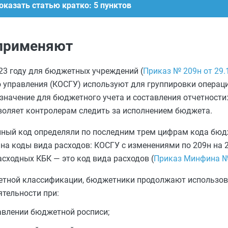
оказать статью кратко: 5 пунктов
о применяют
3 году для бюджетных учреждений (
Приказ № 209н от 29.
 управления (КОСГУ) используют для группировки операци
начение для бюджетного учета и составления отчетности
зволяет контролерам следить за исполнением бюджета.
нный код определяли по последним трем цифрам кода бю
на коды вида расходов: КОСГУ с изменениями по 209н на 2
асходных КБК — это код вида расходов (
Приказ Минфина № 
етной классификации, бюджетники продолжают использов
ятельности при:
авлении бюджетной росписи;