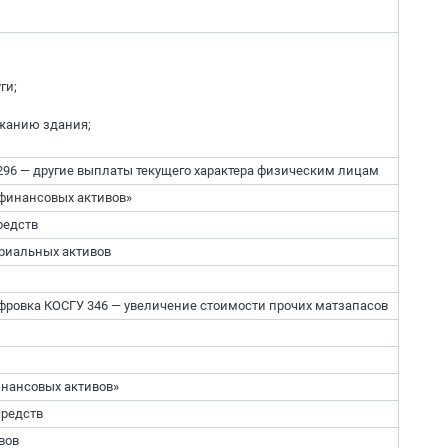
ги;
ржанию здания;
 296 — другие выплаты текущего характера физическим лицам
финансовых активов»
редств
ериальных активов
фровка КОСГУ 346 — увеличение стоимости прочих матзапасов
нансовых активов»
средств
вов