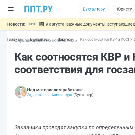
Бухгалтеру
Юристу
Новости:
9 августа: важные документы, вступающие в
00:01
Подписан закон о блокировке продажи опасны
07.08
Главная
Бухгалтеру
Закупки
Как соотносятся КВР и КОСГУ в
Опубликовано:
26 ноя
бря
2025
Дистанционную работу беременных пропишут 
07.08
Госпошлину за устранение ошибок в документ
07.08
Как соотносятся КВР и 
Разработают единые критерии труд
07.08
Важно
соответствия для госз
Над материалом работали:
Задорожнева Александра
(
Бухгалтер
)
Заказчики проводят закупки по определенным