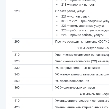
213 — налоги и взносы
220
Оплата работ, услуг:
221 — услуги связи;
КОСГУ 222 — транспортные услу
223 — коммунальные услуги;
225 — работы и услуги по соде
226 — прочие работы, услуги
290
Прочие расходы: к примеру, КОСГУ
300 «Поступление не
310
Увеличение стоимости основных с
320
Увеличение стоимости (УС) немат
330
УС непроизведенных активов
340
УС материальных запасов, а расши
350
УС права пользования
360
УС биологических активов
400 «Выбытие нефи
410
Уменьшение стоимости основных 
420
Уменьшение нематериальных акти