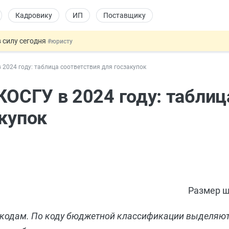
Кадровику
ИП
Поставщику
 силу сегодня
#юристу
х товаров через «Честный знак»
#юристу
 2024 году: таблица соответствия для госзакупок
в ТК РФ
#кадровику
ах предлагают отменить
#физлицу
КОСГУ в 2024 году: таблиц
овых и ГПХ-отношений
#кадровику
акупок
Размер ш
 кодам. По коду бюджетной классификации выделяю