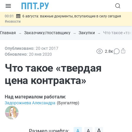
00:01
6 августа: важные документы, вступающие в силу сегодня
#новости
05.08
Обновили сообщения НПФ о договорах НПО и долгосрочных
сбережений
#новости
Главная
Заказчику/поставщику
Закупки
Что такое «тв
05.08
Мигрантам с судимостью запретят получать ВНЖ и
гражданство: закон подписан
#новости
05.08
Опубликовано:
Систему страхования вкладов распространили на электронные
20 окт
2017
2.8к
кошельки
#новости
Обновлено:
20 янв
2020
05.08
Важно
Подписан закон об упрощении госзакупок по 44-ФЗ
#новости
Что такое «твердая
цена контракта»
Над материалом работали:
Задорожнева Александра
(
Бухгалтер
)
Размер шрифта: