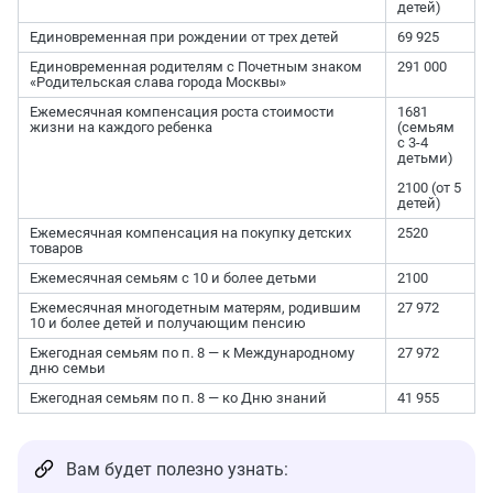
детей)
Единовременная при рождении от трех детей
69 925
Единовременная родителям с Почетным знаком
291 000
«Родительская слава города Москвы»
Ежемесячная компенсация роста стоимости
1681
жизни на каждого ребенка
(семьям
с 3-4
детьми)
2100 (от 5
детей)
Ежемесячная компенсация на покупку детских
2520
товаров
Ежемесячная семьям с 10 и более детьми
2100
Ежемесячная многодетным матерям, родившим
27 972
10 и более детей и получающим пенсию
Ежегодная семьям по п. 8 — к Международному
27 972
дню семьи
Ежегодная семьям по п. 8 — ко Дню знаний
41 955
Вам будет полезно узнать: