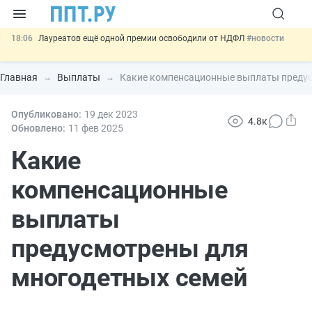
18:06
Лауреатов ещё одной премии освободили от НДФЛ
#новости
17:37
Минтруд предложил обновить выписку из ИЛС
#новости
Главная
Выплаты
Какие компенсационные выплаты предус
17:13
Предложили отменить отбор в 10 и 11 классы по баллам ОГЭ
#новости
16:53
Опубликовано:
Меняется форма отчёта по квоте для приёма на работу
19 дек
2023
4.8к
инвалидов
#новости
Обновлено:
11 фев
2025
13:02
Важно
СФР переведёт обмен по пособиям в СЭДО на
платформу ГИС ЕЦП до 31 августа
Какие
#новости
компенсационные
выплаты
предусмотрены для
многодетных семей