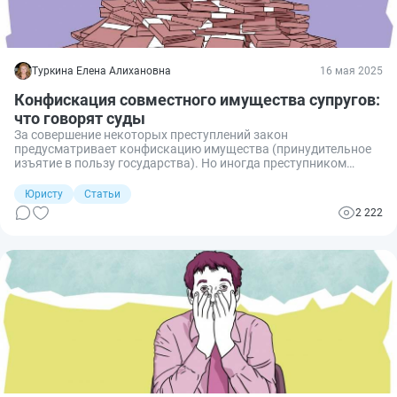
Туркина Елена Алихановна
16 мая 2025
Конфискация совместного имущества супругов:
что говорят суды
За совершение некоторых преступлений закон
предусматривает конфискацию имущества (принудительное
изъятие в пользу государства). Но иногда преступником
оказывается человек семейный. А имущество супругов, как
известно, является их совместной собственностью. Поэтому
Юристу
Статьи
возникает непростой вопрос: может ли суд конфисковать
2 222
нажитое во время брака и можно ли этого избежать?