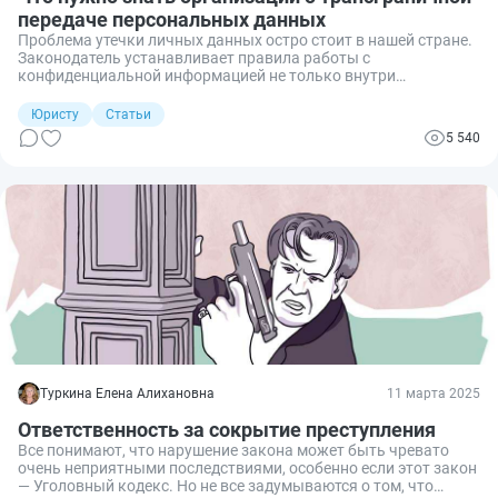
передаче персональных данных
Проблема утечки личных данных остро стоит в нашей стране.
Законодатель устанавливает правила работы с
конфиденциальной информацией не только внутри
государства, но и за ее пределами. Расскажу, как действовать
организациям, которым потребовалось
Юристу
Статьи
произвести трансграничную передачу персональных данных.
5 540
Туркина Елена Алихановна
11 марта 2025
Ответственность за сокрытие преступления
Все понимают, что нарушение закона может быть чревато
очень неприятными последствиями, особенно если этот закон
— Уголовный кодекс. Но не все задумываются о том, что