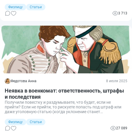
секретными сведениями. Сегодня поговорим о том, какие
сведения составляют гостайну, какие законы регулируют их
Физлицу
Статьи
охрану, какая ответственность предусмотрена за утечку и как
3 713
избежать ошибок, которые могут привести к серьезным
юридическим последствиям.
Федотова Анна
8 июля 2025
Неявка в военкомат: ответственность, штрафы
и последствия
Получили повестку и раздумываете, что будет, если не
прийти? Если не прийти, то рискуете попасть под штраф или
даже уголовную статью (когда уклонение станет
систематическим). Разбираемся, к чему приведёт неявка в
военкомат и как избежать последствий.
Физлицу
Статьи
27 089