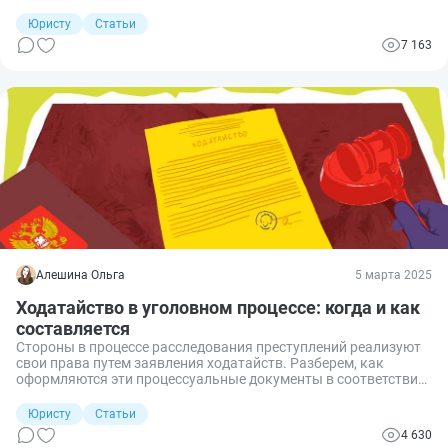
иногда негативные последствия могут наступить и в том
случае, когда сам человек ничего криминального вроде бы и
Юристу
Статьи
не совершил. Просто помог другому скрыть следы злодеяния
7 163
и избежать ответственности. Разбираемся, когда такая
помощь ближнему является уголовно наказуемой.
Алешина Ольга
5 марта 2025
Ходатайство в уголовном процессе: когда и как
составляется
Стороны в процессе расследования преступлений реализуют
свои права путем заявления ходатайств. Разберем, как
оформляются эти процессуальные документы в соответствии
с нормами УПК и когда их необходимо составлять.
Юристу
Статьи
4 630