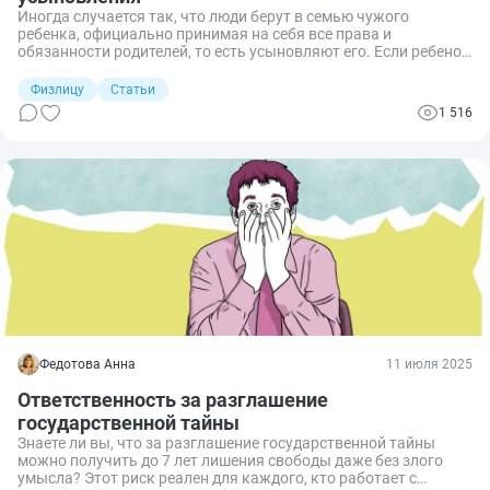
Иногда случается так, что люди берут в семью чужого
ребенка, официально принимая на себя все права и
обязанности родителей, то есть усыновляют его. Если ребенок
маленький и не помнит биологических родителей, то он
искренне считает воспитывающих его людей родными папой
Физлицу
Статьи
и мамой. И чтобы никто не смог разрушить хрупкое счастье
1 516
маленького человека и его приемных родителей, существует
такое понятие, как тайна усыновления.
Федотова Анна
11 июля 2025
Ответственность за разглашение
государственной тайны
Знаете ли вы, что за разглашение государственной тайны
можно получить до 7 лет лишения свободы даже без злого
умысла? Этот риск реален для каждого, кто работает с