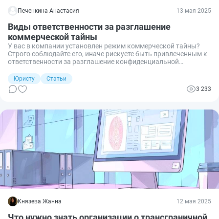
Печенкина Анастасия
13 мая 2025
Виды ответственности за разглашение
коммерческой тайны
У вас в компании установлен режим коммерческой тайны?
Строго соблюдайте его, иначе рискуете быть привлеченным к
ответственности за разглашение конфиденциальной
информации. Рассказываю подробно о видах такой
ответственности.
Юристу
Статьи
3 233
Князева Жанна
12 мая 2025
Что нужно знать организации о трансграничной