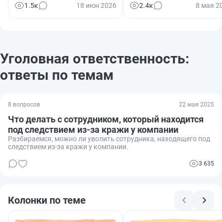
1.5к
18 июн 2026
2.4к
8 мая 2
Уголовная ответственность:
ответы по темам
8 вопросов
22 мая 2025
Что делать с сотрудником, который находится
под следствием из-за кражи у компании
Разбираемся, можно ли уволить сотрудника, находящего под
следствием из-за кражи у компании.
3 635
Колонки по теме