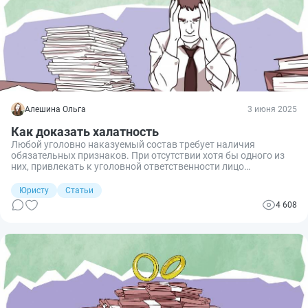
работнику, допустившему врачебную ошибку.
Алешина Ольга
3 июня 2025
Как доказать халатность
Любой уголовно наказуемый состав требует наличия
обязательных признаков. При отсутствии хотя бы одного из
них, привлекать к уголовной ответственности лицо
недопустимо. Разберем, как доказать халатность (статья 293
УК РФ).
Юристу
Статьи
4 608