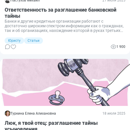
Пастухов Михаил
21 июля 2025
Ответственность за разглашение банковской
тайны
Банки и другие кредитные организации работают с
достаточно широким спектром информации как о гражданах,
так и об организациях, нахождение которой в руках третьих
лиц способно привести к крайне неблагоприятным
последствиям для субъектов таких сведений. Но если утечка
Юристу
Статьи
произойдет в результате виновных действий банка и его
1 900
сотрудников, то они не останутся в стороне, поскольку закон
предусматривает для них различные меры ответственности за
несанкционированное разглашение. Рассмотрим подробнее,
какая бывает ответственность за разглашение банковской
тайны.
Туркина Елена Алихановна
18 июля 2025
Люк, я твой отец: разглашение тайны
усыновления