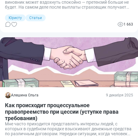
виновник может вздохнуть спокойно — претензий больше не
будет. На самом деле после выплаты страховщик получает
право требовать деньги с того, кто причинил вред. Это
называется суброгацией. Рассказываю, как работает этот
Юристу
Статьи
механизм, в чем его отличие от регресса и когда можно
1 663
избежать выплаты.
Алешина Ольга
9 декабря 2025
Как происходит процессуальное
правопреемство при цессии (уступке права
требования)
Мне часто приходится представлять интересы людей, с
которых в судебном порядке взыскивают денежные средства
по различным договорам. Нередки ситуации, когда человек