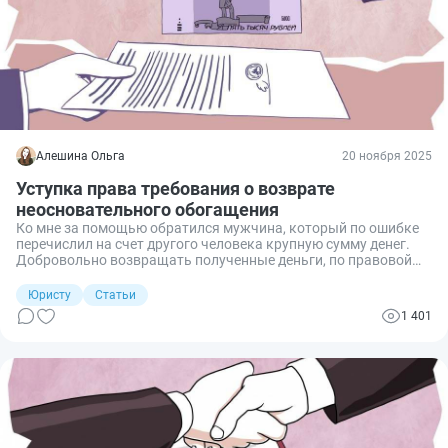
Алешина Ольга
20 ноября 2025
Уступка права требования о возврате
неосновательного обогащения
Ко мне за помощью обратился мужчина, который по ошибке
перечислил на счет другого человека крупную сумму денег.
Добровольно возвращать полученные деньги, по правовой
природе являющиеся неосновательным обогащением,
получатель отказался, остался один выход — произвести
Юристу
Статьи
взыскание в судебном порядке. Но обратившийся клиент в
1 401
ближайшее время собирался выехать на постоянное
жительство за границу, поэтому связывать себя судебными
процессами, даже через их ведение представителем, ему не
хотелось. Я посоветовала ему оформить уступку права
требований (цессию) неосновательного обогащения.
Разберем, как в таких случаях заключить договор цессии и
уступить права требования.