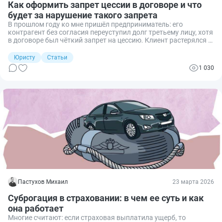
Как оформить запрет цессии в договоре и что
будет за нарушение такого запрета
В прошлом году ко мне пришёл предприниматель: его
контрагент без согласия переуступил долг третьему лицу, хотя
в договоре был чёткий запрет на цессию. Клиент растерялся —
платить новому кредитору не хотел, но закон на его стороне
оказался не полностью. Пришлось объяснять, как правильно
Юристу
Статьи
запрещать передачу прав, чтобы избежать таких ошибок в
1 030
будущем. Рассмотрим подробнее, как оформить запрет
цессии в договоре и что будет за нарушение такого запрета.
Пастухов Михаил
23 марта 2026
Суброгация в страховании: в чем ее суть и как
она работает
Многие считают: если страховая выплатила ущерб, то