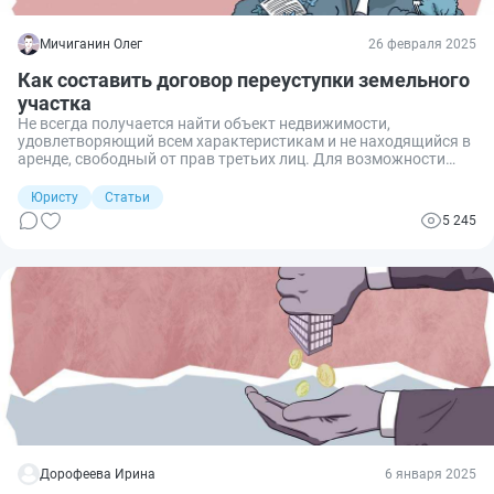
Мичиганин Олег
26 февраля 2025
Как составить договор переуступки земельного
участка
Не всегда получается найти объект недвижимости,
удовлетворяющий всем характеристикам и не находящийся в
аренде, свободный от прав третьих лиц. Для возможности
использовать земельный участок законно и по
назначению стороны вправе заключить договор переуступки
Юристу
Статьи
земельного участка. Для этого необходимо знать, как его
5 245
оформить. Рассказываю.
Дорофеева Ирина
6 января 2025