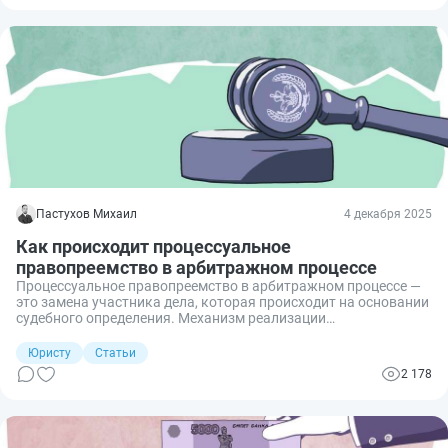
последствия влечёт для всех участников правоотношения.
Пастухов Михаил
4 декабря 2025
Как происходит процессуальное
правопреемство в арбитражном процессе
Процессуальное правопреемство в арбитражном процессе —
это замена участника дела, которая происходит на основании
судебного определения. Механизм реализации
процессуального правопреемства требует подачи
ходатайства, уплаты госпошлины и соблюдения определённой
Юристу
Статьи
процедуры. Разберем подробнее, в каких случаях это
2 178
возможно, как арбитражный суд рассматривает такие
ходатайства и какие определения при этом выносит.