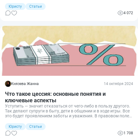
предмету договора, такое соглашение позволит перевести
бремя содержания участка и оплаты арендных платежей
Юристу
Статьи
другому лицу. При этом, совершая сделку, стороны должны
4 072
учитывать особое правовое регулирование земельных
отношений, чтобы избежать негативных последствий, вплоть
до признания её недействительной или незаключенной.
Князева Жанна
14 октября 2024
Что такое цессия: основные понятия и
ключевые аспекты
Уступить — значит отказаться от чего-либо в пользу другого.
Так делают супруги в быту, дети в общении и в ходе игры. Все
это будет проявлением заботы и уважения. В правовом поле
«уступить» часто означает продать третьей стороне право на
получение долга или иного обязательства. Такую модель
Юристу
Статьи
отношений называют цессией. Расскажу о ее особенностях.
1 708