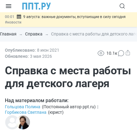
00:01
9 августа: важные документы, вступающие в силу сегодня
#новости
07.08
Подписан закон о блокировке продажи опасных товаров через
«Честный знак»
#новости
Главная
Справка
Справка с места работы для детского лаг
07.08
Дистанционную работу беременных пропишут в ТК РФ
#новости
07.08
Опубликовано:
Госпошлину за устранение ошибок в документах предлагают
8 июн
2021
10.1к
отменить
#новости
Обновлено:
3 мая 2026
07.08
Важно
Разработают единые критерии трудовых и ГПХ-
отношений
Справка с места работы
#новости
для детского лагеря
Над материалом работали:
Гольцова Полина
(
Постоянный автор ppt.ru
)
|
Горбикова Светлана
(
юрист
)