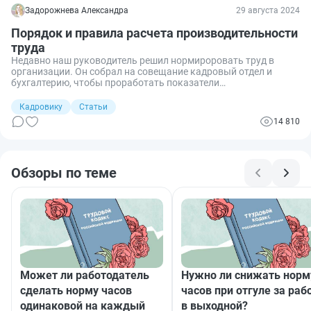
Задорожнева Александра
29 августа 2024
Порядок и правила расчета производительности
труда
Недавно наш руководитель решил нормироровать труд в
организации. Он собрал на совещание кадровый отдел и
бухгалтерию, чтобы проработать показатели
производительности и утвердить нормы для нашей компании.
Вместе мы изучили правила и способы расчета
Кадровику
Статьи
проиводительности и выбрали метод, который подходит
14 810
именно нам. Расскажу, как мы к этому пришли.
Обзоры по теме
Может ли работодатель
Нужно ли снижать норм
сделать норму часов
часов при отгуле за раб
одинаковой на каждый
в выходной?