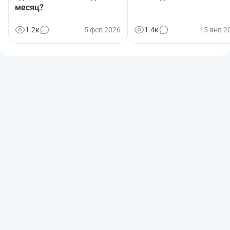
месяц?
1.2к
5 фев 2026
1.4к
15 янв 2