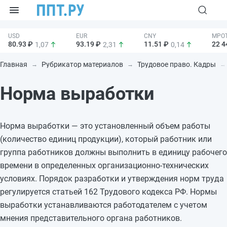
80.93 ₽
93.19 ₽
11.51 ₽
22 4
1,07
2,31
0,14
Главная
Рубрикатор материалов
Трудовое право. Кадры
Норма выработки
Норма выработки — это установленный объем работы
(количество единиц продукции), который работник или
группа работников должны выполнить в единицу рабочего
времени в определенных организационно-технических
условиях. Порядок разработки и утверждения норм труда
регулируется статьей 162 Трудового кодекса РФ. Нормы
выработки устанавливаются работодателем с учетом
мнения представительного органа работников.