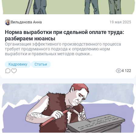
Вильданова Анна
19 мая 2025
Норма выработки при сдельной оплате труда:
разбираем нюансы
Организация эффективного производственного процесса
требует продуманного подхода к определению норм
выработки и правильных методов оценки
производительности труда. Одним из распространенных
способов регулирования трудовых отношений является
Кадровику
Статьи
использование сдельной системы оплаты труда, которая
4 122
предполагает зависимость заработка от результата
деятельности сотрудника. Разберем особенности
формирования и учета норм выработки при такой форме
расчетов.