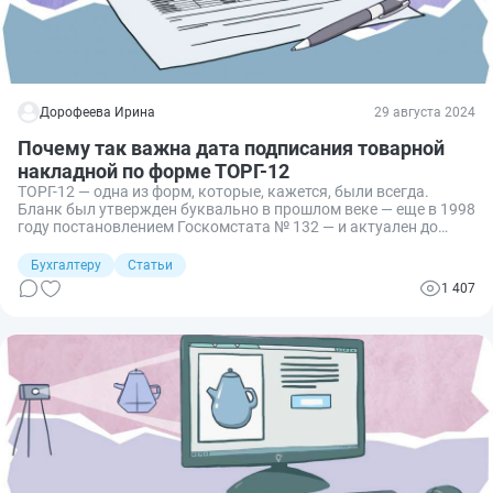
Дорофеева Ирина
29 августа 2024
Почему так важна дата подписания товарной
накладной по форме ТОРГ-12
ТОРГ-12 — одна из форм, которые, кажется, были всегда.
Бланк был утвержден буквально в прошлом веке — еще в 1998
году постановлением Госкомстата № 132 — и актуален до
сих пор. Напомним, как правильно оформить товарную
накладную, на что обратить внимание, чтобы избежать
Бухгалтеру
Статьи
вопросов со стороны налоговой службы.
1 407