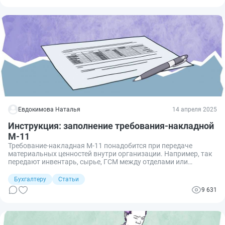
Евдокимова Наталья
14 апреля 2025
Инструкция: заполнение требования-накладной
М-11
Требование-накладная М-11 понадобится при передаче
материальных ценностей внутри организации. Например, так
передают инвентарь, сырье, ГСМ между отделами или
материально ответственными лицами. Но М-11 применяется
только в коммерческом секторе, бюджетники используют
Бухгалтеру
Статьи
другую форму требования-накладной.
9 631