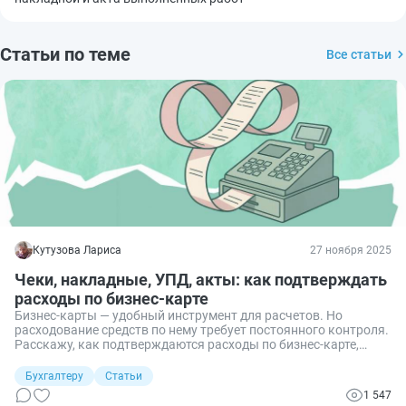
Статьи по теме
Все статьи
Кутузова Лариса
27 ноября 2025
Чеки, накладные, УПД, акты: как подтверждать
расходы по бизнес-карте
Бизнес-карты — удобный инструмент для расчетов. Но
расходование средств по нему требует постоянного контроля.
Расскажу, как подтверждаются расходы по бизнес-карте,
какими документами, для чего это нужно и что делать, если
нужные документы работник не представил.
Бухгалтеру
Статьи
1 547