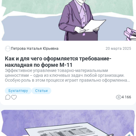
Петрова Наталья Юрьевна
20 марта 2025
Как и для чего оформляется требование-
накладная по форме М-11
Эффективное управление товарно-материальными
ценностями – одна из ключевых задач любой организации.
Особую роль в этом процессе играет правильно оформленная
документация. Требование-накладная по форме М-11
является важнейшим документом для учета движения ТМЦ
Бухгалтеру
Статьи
внутри организации. Разберем пример заполнения
4 166
требования-накладной по форме М-11 в 2026 году.