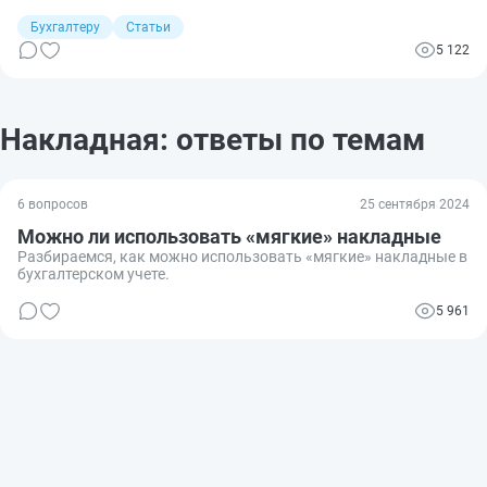
использовать унифицированные формы. Разберемся, как
правильно заполняется требование-накладная (форма М-11 и
Бухгалтеру
Статьи
по ОКУД 0504204).
5 122
Накладная: ответы по темам
6 вопросов
25 сентября 2024
Можно ли использовать «мягкие» накладные
Разбираемся, как можно использовать «мягкие» накладные в
бухгалтерском учете.
5 961