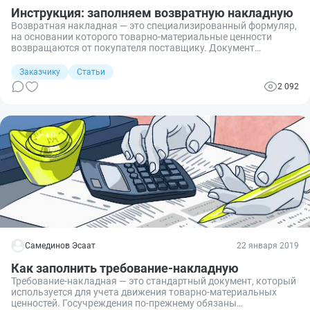
Инструкция: заполняем возвратную накладную
Возвратная накладная — это специализированный формуляр,
на основании которого товарно-материальные ценности
возвращаются от покупателя поставщику. Документ
оформляют, когда возврат товара правомерен. Нельзя
вернуть ТМЦ без законных оснований. Например, когда
Заказчику
Статьи
покупатель передумал.
2 092
Самединов Эсаат
22 января 2019
Как заполнить требование-накладную
Требование-накладная — это стандартный документ, который
используется для учета движения товарно-материальных
ценностей. Госучреждения по-прежнему обязаны