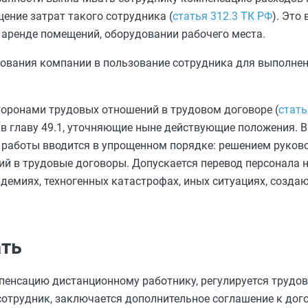
ение затрат такого сотрудника (
статья 312.3 ТК РФ
). Это
а аренде помещений, оборудовании рабочего места.
дования компании в пользование сотрудника для выполне
оронами трудовых отношений в трудовом договоре (
стать
в главу 49.1, уточняющие ныне действующие положения. В
 работы вводится в упрощенном порядке: решением руково
ий в трудовые договоры. Допускается перевод персонала 
демиях, техногенных катастрофах, иных ситуациях, созда
ать
мпенсацию дистанционному работнику, регулируется трудо
отрудник, заключается дополнительное соглашение к дого