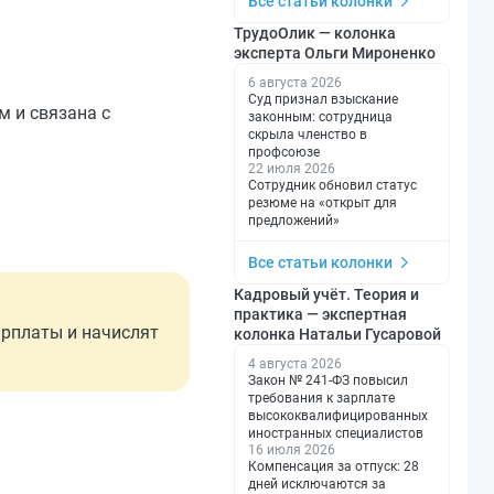
Все статьи колонки
ТрудоОлик — колонка
эксперта Ольги Мироненко
6 августа 2026
Суд признал взыскание
м и связана с
законным: сотрудница
скрыла членство в
профсоюзе
22 июля 2026
Сотрудник обновил статус
резюме на «открыт для
предложений»
Все статьи колонки
Кадровый учёт. Теория и
практика — экспертная
арплаты и начислят
колонка Натальи Гусаровой
4 августа 2026
Закон № 241-ФЗ повысил
требования к зарплате
высококвалифицированных
иностранных специалистов
16 июля 2026
Компенсация за отпуск: 28
дней исключаются за