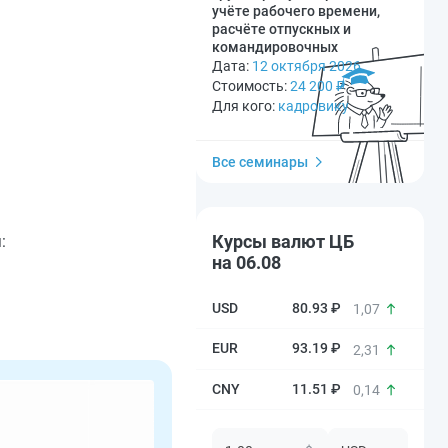
учёте рабочего времени,
расчёте отпускных и
командировочных
Дата:
12 октября 2026
Стоимость:
24 200
₽
Для кого:
кадровику
Все семинары
Курсы валют ЦБ
:
на 06.08
80.93 ₽
1,07
93.19 ₽
2,31
11.51 ₽
0,14