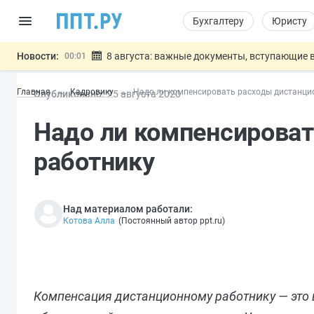
Бухгалтеру
Юристу
Новости:
8 августа: важные документы, вступающие в
00:01
Подписан закон о блокировке продажи опасны
07.08
Главная
Кадровику
Надо ли компенсировать расходы дистанци
Опубликовано:
25 авг
уста
2020
Дистанционную работу беременных пропишут 
07.08
Госпошлину за устранение ошибок в документ
07.08
Надо ли компенсирова
Разработают единые критерии труд
07.08
Важно
работнику
Над материалом работали:
Котова Алла
(
Постоянный автор ppt.ru
)
Компенсация дистанционному работнику — это 