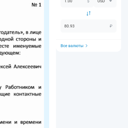
$
₽
Все валюты