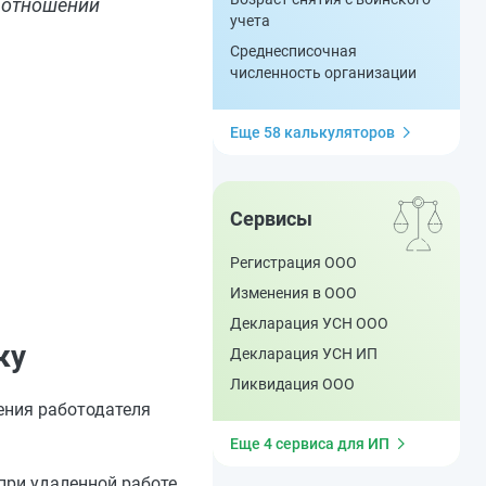
 отношений
учета
Среднесписочная
численность организации
Еще 58 калькуляторов
Сервисы
Регистрация ООО
Изменения в ООО
Декларация УСН ООО
ку
Декларация УСН ИП
Ликвидация ООО
ения работодателя
Еще 4 сервиса для ИП
ри удаленной работе,