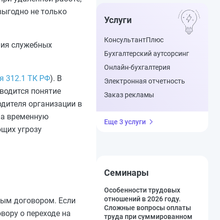
 выгодно не только
Услуги
КонсультантПлюс
ния служебных
Бухгалтерский аутсорсинг
Онлайн-бухгалтерия
я 312.1 ТК РФ
). В
Электронная отчетность
водится понятие
Заказ рекламы
дителя организации в
на временную
Еще 3 услуги
ющих угрозу
Семинары
Особенности трудовых
отношений в 2026 году.
вым договором. Если
Сложные вопросы оплаты
вору о переходе на
труда при суммированном