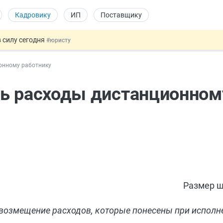
Кадровику
ИП
Поставщику
 силу сегодня
#юристу
х товаров через «Честный знак»
#юристу
онному работнику
в ТК РФ
#кадровику
ах предлагают отменить
#физлицу
ть расходы дистанционном
овых и ГПХ-отношений
#кадровику
Размер ш
возмещение расходов, которые понесены при исполн