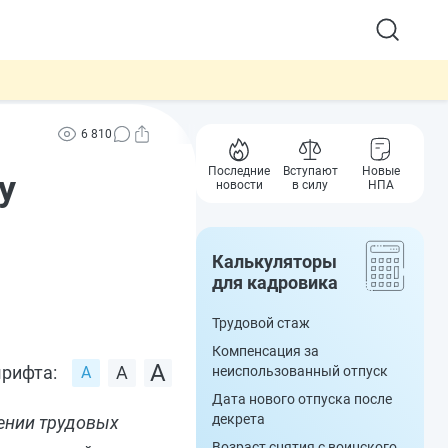
6 810
Последние
Вступают
Новые
у
новости
в силу
НПА
Калькуляторы
для кадровика
Трудовой стаж
Компенсация за
рифта:
неиспользованный отпуск
Дата нового отпуска после
декрета
ении трудовых
Возраст снятия с воинского