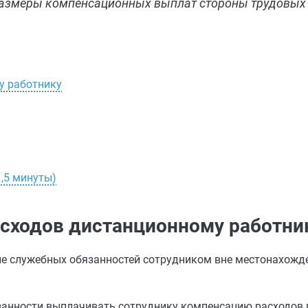
 размеры компенсационных выплат стороны трудовых
у работнику
,5 минуты)
сходов дистанционному работни
ие служебных обязанностей сотрудником вне местонахожд
занности выплачивать сотруднику компенсацию расходов п