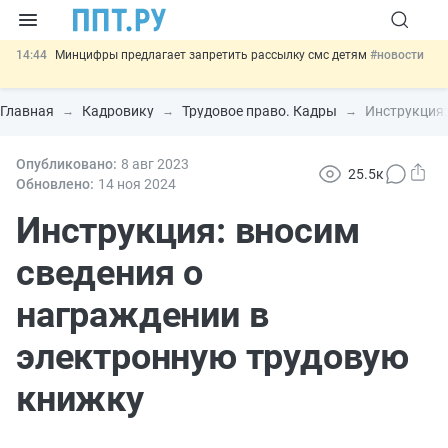
14:44
Минцифры предлагает запретить рассылку смс детям
#новости
14:02
Основания для выдворения иностранцев из России стало
больше
#новости
Главная
Кадровику
Трудовое право. Кадры
Инструкция:
13:16
Могут разрешить использование персональных данных россиян
для обучения ИИ
#новости
12:42
Опубликовано:
Губернаторам дадут право вводить разрешительный учёт
8 авг
2023
25.5к
иностранцев
#новости
Обновлено:
14 ноя
2024
11:31
Важно
Разработают единые критерии трудовых и ГПХ-
отношений
Инструкция: вносим
#новости
сведения о
награждении в
электронную трудовую
книжку