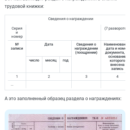
трудовой книжки:
Сведения о награждении
Серия
(7 разворотов)
и
номер
№
Дата
Сведения о
Наименование
записи
награждении
дата и номер
(поощрении)
документа, на
основании
число
месяц
год
которого
внесена
запись
1
2
3
4
...
А это заполненный образец раздела о награждениях: