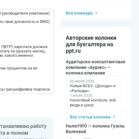
Вся команда
О руководителя компании)
зать свои должность и ФИО)
Авторские колонки
для бухгалтера на
и ПВТР) зарплата должна
ppt.ru
лату за (указать месяц,
ем, какого именно
Аудиторско-консалтинговая
компания «Аудэкс» —
ом процентов за ее
колонка компании
20 июля 2026
Новые ФСБУ: «Доходы» и
сь/ расшифровка подписи
«Расходы»
1 июля 2026
Налоговый контроль: всё,
везде и сразу
Все статьи колонки
останавливаю работу
НалогПРО — колонка Гузель
Валеевой
ата в полном