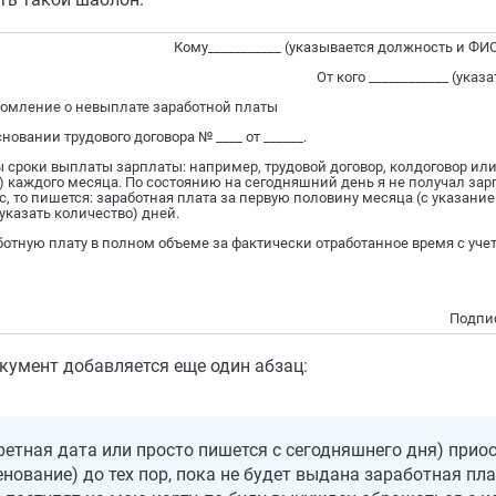
Кому___________ (указывается должность и ФИ
От кого ____________ (ука
омление о невыплате заработной платы
новании трудового договора № ____ от ______.
ы сроки выплаты зарплаты: например, трудовой договор, колдоговор ил
) каждого месяца. По состоянию на сегодняшний день я не получал зарп
с, то пишется: заработная плата за первую половину месяца (с указани
указать количество) дней.
отную плату в полном объеме за фактически отработанное время с учет
Подпи
окумент добавляется еще один абзац:
кретная дата или просто пишется с сегодняшнего дня) при
енование) до тех пор, пока не будет выдана заработная пл