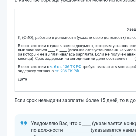
Увед
Я, (ФИО), работаю в должности (указать свою должность) на ос
В соответствии с (указывается документ, которым установлен
выплачиваться ____ и ____ (указываются установленные числа
за который не выплачивалась зарплата. Если не получен аван
месяца). Срок задержки на сегодняшний день составляет ___ (
В соответствии с
ч. 6 ст. 136 ТК РФ
требую выплатить мне зараб
задержку согласно
ст. 236 ТК РФ
.
Дата
Если срок невыдачи зарплаты более 15 дней, то в д
Уведомляю Вас, что с ____ (указывается кон
по должности ____________ (указывается наим