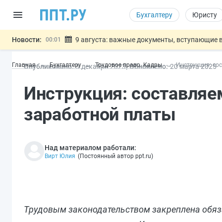
Бухгалтеру
Юристу
Новости:
9 августа: важные документы, вступающие в
00:01
Подписан закон о блокировке продажи опасны
07.08
Главная
Бухгалтеру
Трудовое право. Кадры
Инструкция: со
Опубликовано:
5 дек
абря
2023
Обновлено:
20 мар
та
2025
Дистанционную работу беременных пропишут 
07.08
Госпошлину за устранение ошибок в документ
07.08
Инструкция: составляе
Разработают единые критерии труд
07.08
Важно
заработной платы
Над материалом работали:
Вирт Юлия
(
Постоянный автор ppt.ru
)
Трудовым законодательством закреплена обяз