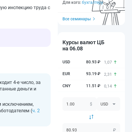
Для кого:
бухгалтеру
ную инспекцию труда с
Все семинары
Курсы валют ЦБ
на 06.08
80.93 ₽
1,07
93.19 ₽
2,31
дит 4-е число, за
11.51 ₽
0,14
отанные деньги и
м исключением,
$
ботодателем (
ч. 2
₽