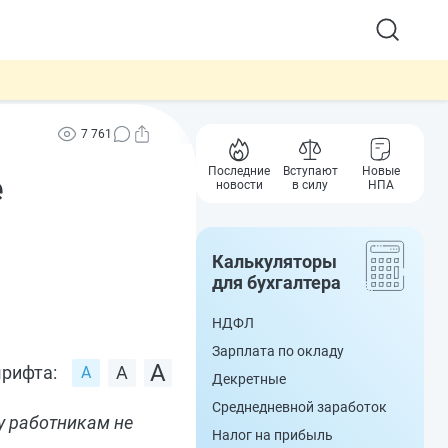
7 761
Последние
Вступают
Новые
е
новости
в силу
НПА
Калькуляторы
для бухгалтера
НДФЛ
Зарплата по окладу
рифта:
Декретные
Среднедневной заработок
у работникам не
Налог на прибыль