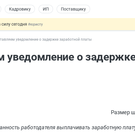
Кадровику
ИП
Поставщику
 силу сегодня
#юристу
х товаров через «Честный знак»
#юристу
ставляем уведомление о задержке заработной платы
в ТК РФ
#кадровику
ах предлагают отменить
#физлицу
м уведомление о задержк
овых и ГПХ-отношений
#кадровику
Размер ш
анность работодателя выплачивать заработную плат