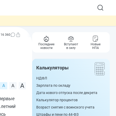
16 360
Последние
Вступают
Новые
я
новости
в силу
НПА
Калькуляторы
НДФЛ
Зарплата по окладу
Дата нового отпуска после декрета
впервые
Калькулятор процентов
 летний
Возраст снятия с воинского учета
юсь
Штрафы и пени по 44-ФЗ