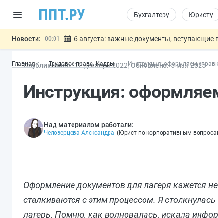
Бухгалтеру
Юристу
Новости:
6 августа: важные документы, вступающие в
00:01
Обновили сообщения НПФ о договорах НПО и 
05.08
Главная
Трудовое право. Кадры
Инструкция: оформляем справку
Опубликовано:
12 дек
абря
2022
Обновлено:
5 мая 2025
Мигрантам с судимостью запретят получать В
05.08
Систему страхования вкладов распространили
05.08
Инструкция: оформляем
Подписан закон об упрощении госза
05.08
Важно
Над материалом работали:
Челозерцева Александра
(
Юрист по корпоративным вопроса
Оформление документов для лагеря кажется не
сталкиваются с этим процессом. Я столкнулась 
лагерь. Помню, как волновалась, искала инф