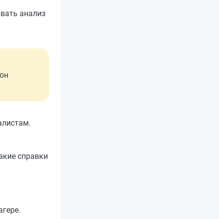
авать анализ
 он
алистам.
какие справки
агере.