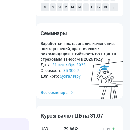
⏎
Я
Ч
С
М
И
Т
Ь
Б
Ю
←
Семинары
Заработная плата: анализ изменений,
поиск решений, практические
рекомендации. Отчётность по НДФЛ и
страховым взносам в 2026 году
Дата:
21 сентября 2026
Стоимость:
35 900
₽
Для кого:
бухгалтеру
Все семинары
Курсы валют ЦБ на 31.07
79.86 ₽
1,83