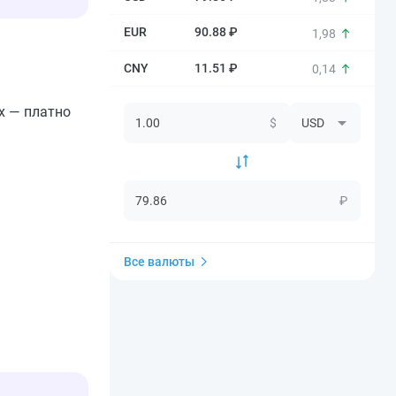
90.88 ₽
1,98
11.51 ₽
0,14
х — платно
$
₽
Все валюты