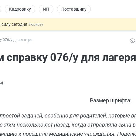
Кадровику
ИП
Поставщику
 силу сегодня
#юристу
долгосрочных сбережений
#бухгалтеру
 076/у для лагеря
НЖ и гражданство: закон подписан
#физлицу
 на электронные кошельки
#бухгалтеру
 справку 076/у для лагер
купок по 44-ФЗ
#заказчику
м
)
Размер шрифта:
простой задачей, особенно для родителей, которые 
с этим несколько лет назад, когда отправляла сына в
ормацию и посещала медицинские учреждения. Подел