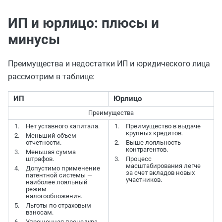
ИП и юрлицо: плюсы и
минусы
Преимущества и недостатки ИП и юридического лица
рассмотрим в таблице:
ИП
Юрлицо
Преимущества
Нет уставного капитала.
Преимущество в выдаче
крупных кредитов.
Меньший объем
отчетности.
Выше лояльность
контрагентов.
Меньшая сумма
штрафов.
Процесс
масштабирования легче
Допустимо применение
за счет вкладов новых
патентной системы —
участников.
наиболее лояльный
режим
налогообложения.
Льготы по страховым
взносам.
Упрощенная процедура