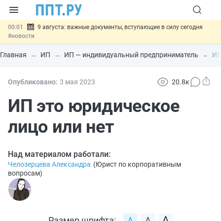
00:01
9 августа: важные документы, вступающие в силу сегодня
#новости
07.08
Подписан закон о блокировке продажи опасных товаров через
«Честный знак»
#новости
Главная
ИП
ИП — индивидуальный предприниматель
ИП
07.08
Дистанционную работу беременных пропишут в ТК РФ
#новости
07.08
Госпошлину за устранение ошибок в документах предлагают
Опубликовано:
3 мая 2023
20.8к
отменить
#новости
07.08
Важно
Разработают единые критерии трудовых и ГПХ-
ИП это юридическое
отношений
#новости
лицо или нет
Над материалом работали:
Челозерцева Александра
(
Юрист по корпоративным
вопросам
)
Размер шрифта: