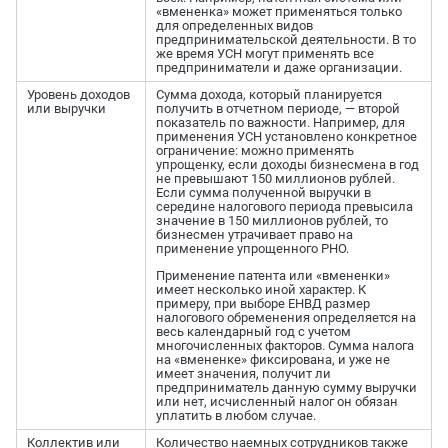
«вмененка» может применяться только
для определенных видов
предпринимательской деятельности. В то
же время УСН могут применять все
предприниматели и даже организации.
Уровень доходов
Сумма дохода, который планируется
или выручки
получить в отчетном периоде, — второй
показатель по важности. Например, для
применения УСН установлено конкретное
ограничение: можно применять
упрощенку, если доходы бизнесмена в год
не превышают 150 миллионов рублей.
Если сумма полученной выручки в
середине налогового периода превысила
значение в 150 миллионов рублей, то
бизнесмен утрачивает право на
применение упрощенного РНО.
Применение патента или «вмененки»
имеет несколько иной характер. К
примеру, при выборе ЕНВД размер
налогового обременения определяется на
весь календарный год с учетом
многочисленных факторов. Сумма налога
на «вмененке» фиксирована, и уже не
имеет значения, получит ли
предприниматель данную сумму выручки
или нет, исчисленный налог он обязан
уплатить в любом случае.
Коллектив или
Количество наемных сотрудников также