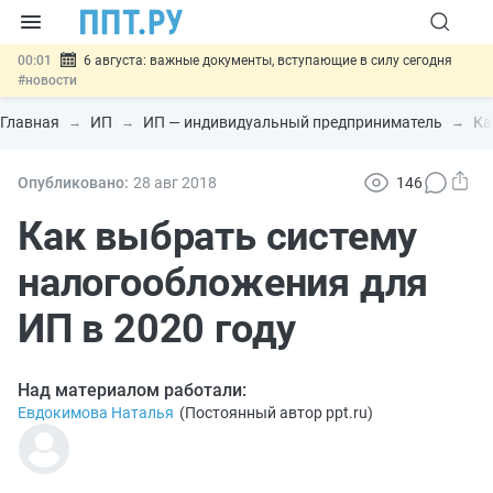
00:01
6 августа: важные документы, вступающие в силу сегодня
#новости
05.08
Обновили сообщения НПФ о договорах НПО и долгосрочных
сбережений
#новости
Главная
ИП
ИП — индивидуальный предприниматель
Ка
05.08
Мигрантам с судимостью запретят получать ВНЖ и
гражданство: закон подписан
#новости
05.08
Систему страхования вкладов распространили на электронные
Опубликовано:
28 авг
2018
146
кошельки
#новости
05.08
Важно
Подписан закон об упрощении госзакупок по 44-ФЗ
Как выбрать систему
#новости
налогообложения для
ИП в 2020 году
Над материалом работали:
Евдокимова Наталья
(
Постоянный автор ppt.ru
)