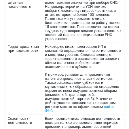
штатная
имеет важное значение при выборе СНО.
численность
Например, перейти на УСН или же
выбрать «вмененку» вправе частники, в
штате которых не более 100 человек.
Патент же могут применять лишь
бизнесмены, принявшие на работу только
15 специалистов. При заключении новых
трудовых договоров свыше установленных
значений право на специальные РНО
утрачивается.
Территориальная
Некоторые виды налогов для ИП и
принадлежность
компаний определяются на региональном
и местном уровнях. Следовательно, от
территориального расположения зависит
объем налогового обременения
экономического субъекта.
К примеру, условия для применения
патента определяют власти регионов.
Также законодатели субъектов и
муниципальных образований определяют
нормы по всем имущественным сборам
(земельный, транспортный,
имущественный, торговый). Уточнить
действующие положения в конкретном
регионе можно на официальном
сайте
ФНС
.
Сезонность
Если предпринимательская деятельность
деятельности
ведется только в определенные периоды
времени, например, имеет сезонный