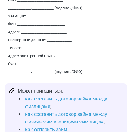
Счет __________________________
_____________/____________ (подпись/ФИО)
Заемщик:
ФИО ___________________________
Адрес: __________________________
Паспортные данные: ______________
Телефон: _______________________
Адрес электронной почты: _________
Счет ___________________________
_____________/____________ (подпись/ФИО)
Может пригодиться:
как составить договор займа между
физлицами
;
как составить договор займа между
физическим и юридическим лицом
;
как оспорить займ
.