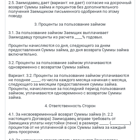
2.5. Заимодавец дает (вариант: не дает) согласие на досрочный
возврат Суммы займа и процентов без дополнительного
получения Заемщиком письменного одобрения по этому
поводу.
3. Проценты за пользование займом
3.1. За пользование займом Заемщик выплачивает
Заимодавцу проценты из расчета ____% годовых.
Проценты начисляются со дня, следующего за днем
предоставления Суммы займа, до дня возврата Суммы займа
включительно.
3.2. Проценты за пользование займом уплачиваются
одновременно с возвратом Суммы займа.
Вариант. 3.2. Проценты за пользование займом уплачиваются
не позднее _____-го числа каждого месяца начиная с месяца,
следующего за месяцем предоставления суммы займа.
Проценты, начисленные за последний период пользования
займом, уплачиваются одновременно с возвратом Суммы
займа.
4. Ответственность Сторон
4.1. За несвоевременный возврат Суммы займа (п. 2.2
настоящего Договора) Заимодавец вправе требовать от
Заемщика уплаты неустойки (пени) в размере _____ (__________)
процентов от не уплаченной в срок Суммы займа за каждый
день просрочки.