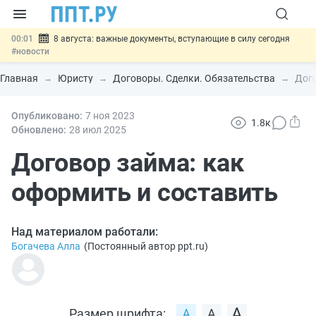
00:01
8 августа: важные документы, вступающие в силу сегодня
#новости
07.08
Подписан закон о блокировке продажи опасных товаров через
«Честный знак»
#новости
Главная
Юристу
Договоры. Сделки. Обязательства
Дого
07.08
Дистанционную работу беременных пропишут в ТК РФ
#новости
07.08
Опубликовано:
Госпошлину за устранение ошибок в документах предлагают
7 ноя
2023
1.8к
отменить
#новости
Обновлено:
28 июл
2025
07.08
Важно
Разработают единые критерии трудовых и ГПХ-
отношений
Договор займа: как
#новости
оформить и составить
Над материалом работали:
Богачева Алла
(
Постоянный автор ppt.ru
)
Размер шрифта: