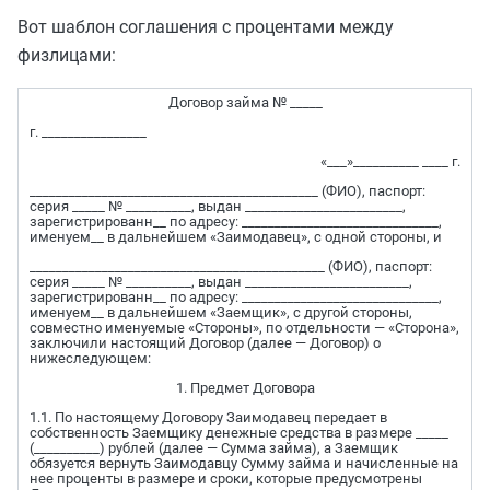
Вот шаблон соглашения с процентами между
физлицами:
Договор займа № _____
г. ________________
«___»__________ ____ г.
____________________________________________ (ФИО), паспорт:
серия _____ № __________, выдан ________________________,
зарегистрированн__ по адресу: ______________________________,
именуем__ в дальнейшем «Заимодавец», с одной стороны, и
_____________________________________________ (ФИО), паспорт:
серия _____ № __________, выдан _________________________,
зарегистрированн__ по адресу: ______________________________,
именуем__ в дальнейшем «Заемщик», с другой стороны,
совместно именуемые «Стороны», по отдельности — «Сторона»,
заключили настоящий Договор (далее — Договор) о
нижеследующем:
1. Предмет Договора
1.1. По настоящему Договору Заимодавец передает в
собственность Заемщику денежные средства в размере _____
(__________) рублей (далее — Сумма займа), а Заемщик
обязуется вернуть Заимодавцу Сумму займа и начисленные на
нее проценты в размере и сроки, которые предусмотрены