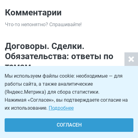
Комментарии
Что-то непонятно? Спрашивайте!
Договоры. Сделки.
Обязательства: ответы по
темам
Мы используем файлы cookie: необходимые — для
работы сайта, а также аналитические
7 вопросов
5 августа 2026
(Яндекс.Метрика) для сбора статистики.
Как обязать недобросовестного заказчика
Нажимая «Согласен», вы подтверждаете согласие на
подписать акты выполненных работ?
Что делать, если заказчик уже более полугода не
их использование.
Подробнее
подписывает акт выполненных работ, при этом у него
нет претензий и он пользуется результатами
проделанной работы.
СОГЛАСЕН