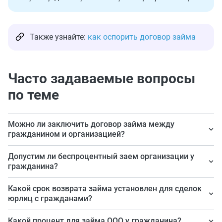
Также узнайте:
как оспорить договор займа
Часто задаваемые вопросы
по теме
Можно ли заключить договор займа между
гражданином и организацией?
Да, закон не запрещает такие сделки.
Допустим ли беспроцентный заем организации у
гражданина?
Да, но налоговая может заподозрить сокрытие
Какой срок возврата займа установлен для сделок
налогов. Лучше предоставлять процентный заем.
юрлиц с гражданами?
Срок определяют стороны самостоятельно.
Какой процент для займа ООО у гражданина?