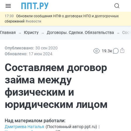
17:30
Обновили сообщения НПФ о договорах НПО и долгосрочных
сбережений
#новости
17:03
Мигрантам с судимостью запретят получать ВНЖ и
гражданство: закон подписан
#новости
Главная
Юристу
Договоры. Сделки. Обязательства
Сос
16:44
Систему страхования вкладов распространили на электронные
кошельки
#новости
15:39
Опубликовано:
Правила противопожарного режима предложили продлить до
30 сен
2020
19.3к
2032 года
#новости
Обновлено:
17 июн
2024
11:33
Важно
Подписан закон об упрощении госзакупок по 44-ФЗ
#новости
Составляем договор
займа между
физическим и
юридическим лицом
Над материалом работали:
Дмитриева Наталья
(
Постоянный автор ppt.ru
)
|