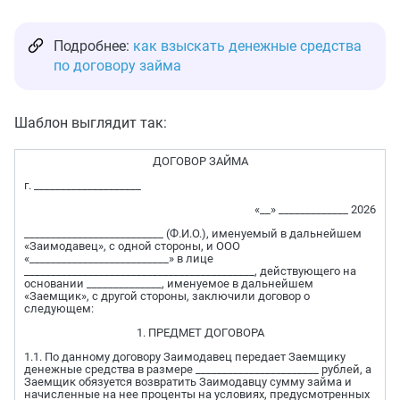
Подробнее:
как взыскать денежные средства
по договору займа
Шаблон выглядит так:
ДОГОВОР ЗАЙМА
г. ____________________
«__» _____________ 2026
__________________________ (Ф.И.О.), именуемый в дальнейшем
«Заимодавец», с одной стороны, и ООО
«__________________________» в лице
___________________________________________, действующего на
основании ______________, именуемое в дальнейшем
«Заемщик», с другой стороны, заключили договор о
следующем:
1. ПРЕДМЕТ ДОГОВОРА
1.1. По данному договору Заимодавец передает Заемщику
денежные средства в размере _______________________ рублей, а
Заемщик обязуется возвратить Заимодавцу сумму займа и
начисленные на нее проценты на условиях, предусмотренных