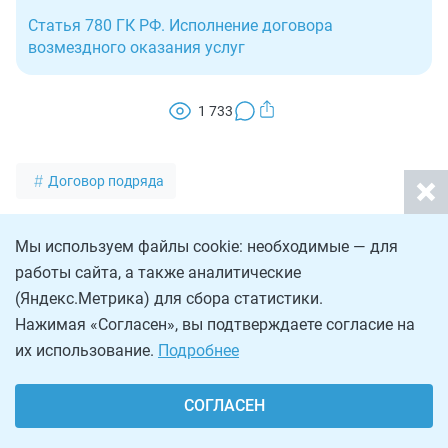
Статья 780 ГК РФ. Исполнение договора
возмездного оказания услуг
1 733
Договор подряда
Мы используем файлы cookie: необходимые — для
Над материалом работали:
работы сайта, а также аналитические
Челозерцева Александра
(Яндекс.Метрика) для сбора статистики.
Юрист по корпоративным вопросам
Все статьи автора
Нажимая «Согласен», вы подтверждаете согласие на
их использование.
Подробнее
Комментарии
СОГЛАСЕН