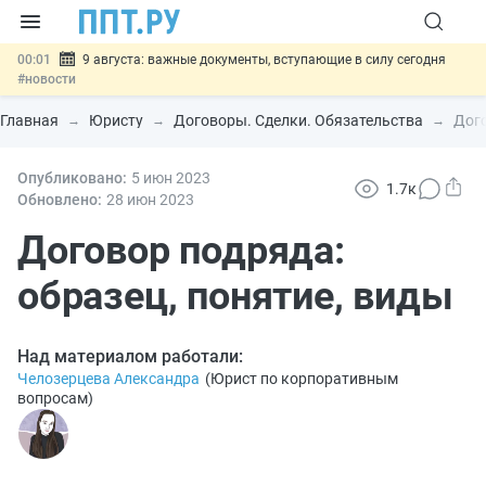
00:01
9 августа: важные документы, вступающие в силу сегодня
#новости
07.08
Подписан закон о блокировке продажи опасных товаров через
«Честный знак»
#новости
Главная
Юристу
Договоры. Сделки. Обязательства
Дого
07.08
Дистанционную работу беременных пропишут в ТК РФ
#новости
07.08
Опубликовано:
Госпошлину за устранение ошибок в документах предлагают
5 июн
2023
1.7к
отменить
#новости
Обновлено:
28 июн
2023
07.08
Важно
Разработают единые критерии трудовых и ГПХ-
отношений
Договор подряда:
#новости
образец, понятие, виды
Над материалом работали:
Челозерцева Александра
(
Юрист по корпоративным
вопросам
)