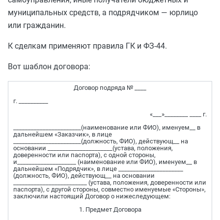
муниципальных средств, а подрядчиком — юрлицо
или гражданин.
К сделкам применяют правила ГК и ФЗ-44.
Вот шаблон договора:
Договор подряда № ____
г. __________
«___»________ ____ г.
_______________________(наименование или ФИО), именуем__ в
дальнейшем «Заказчик», в лице
_______________________(должность, ФИО), действующ__ на
основании ______________________(устава, положения,
доверенности или паспорта), с одной стороны,
и____________________ (наименование или ФИО), именуем__ в
дальнейшем «Подрядчик», в лице ______________________
(должность, ФИО), действующ__ на основании
_________________________ (устава, положения, доверенности или
паспорта), с другой стороны, совместно именуемые «Стороны»,
заключили настоящий Договор о нижеследующем:
1. Предмет Договора