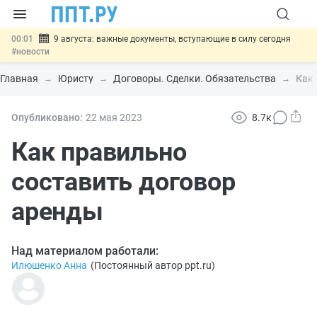
00:01
9 августа: важные документы, вступающие в силу сегодня
#новости
07.08
Подписан закон о блокировке продажи опасных товаров через
«Честный знак»
#новости
Главная
Юристу
Договоры. Сделки. Обязательства
Как 
07.08
Дистанционную работу беременных пропишут в ТК РФ
#новости
07.08
Госпошлину за устранение ошибок в документах предлагают
Опубликовано:
22 мая 2023
8.7к
отменить
#новости
07.08
Важно
Разработают единые критерии трудовых и ГПХ-
Как правильно
отношений
#новости
составить договор
аренды
Над материалом работали:
Илюшенко Анна
(
Постоянный автор ppt.ru
)