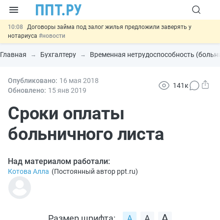
10:08
Договоры займа под залог жилья предложили заверять у
нотариуса
#новости
00:01
10 августа: важные документы, вступающие в силу сегодня
#новости
Главная
Бухгалтеру
Временная нетрудоспособность (больн
07.08
Подписан закон о блокировке продажи опасных товаров через
«Честный знак»
#новости
07.08
Опубликовано:
Дистанционную работу беременных пропишут в ТК РФ
16 мая 2018
#новости
141к
Обновлено:
15 янв
2019
07.08
Важно
Разработают единые критерии трудовых и ГПХ-
отношений
Сроки оплаты
#новости
больничного листа
Над материалом работали:
Котова Алла
(
Постоянный автор ppt.ru
)
Размер шрифта: