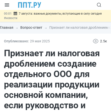
00:01
7 августа: важные документы, вступающие в силу сегодня
#новости
06.08
Минпромторг предложил запретить смешанные лоты
электроники в госзакупках
#новости
Главная
Вопрос-ответ
Признает ли налоговая дроблением 
06.08
Подписан указ об отмене спецрежима для вкладов физлиц из
недружественных стран
#новости
06.08
Возврат денег за риелторские услуги при недействительных
Опубликовано:
29 мая 2025
2.5к
сделках: инициатива
#новости
06.08
Важно
Обеспечительный платёж СПОТ могут заменить
Признает ли налоговая
банковской гарантией
#новости
дроблением создание
отдельного ООО для
реализации продукции
основной компании,
если руководство и