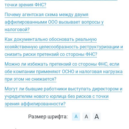
точки зрения ФНС?
Почему агентская схема между двумя
аффилированными ООО вызывает вопросы у
налоговой?
Как документально обосновать реальную
хозяйственную целесообразность реструктуризации и
снизить риски претензий со стороны ФНС?
Можно ли избежать претензий со стороны ФНС, если
обе компании применяют ОСНО и налоговая нагрузка
при этом не снижается?
Могут ли бывшие работники выступать директором и
учредителем нового юрлица без рисков с точки
зрения аффилированности?
Размер шрифта: