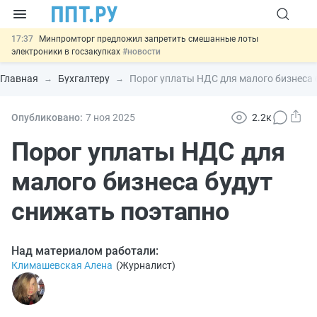
17:37
Минпромторг предложил запретить смешанные лоты
электроники в госзакупках
#новости
17:13
Подписан указ об отмене спецрежима для вкладов физлиц из
недружественных стран
#новости
Главная
Бухгалтеру
Порог уплаты НДС для малого бизнеса 
16:30
Возврат денег за риелторские услуги при недействительных
сделках: инициатива
#новости
15:51
МВД запускает автоматическое аннулирование патента
Опубликовано:
7 ноя
2025
2.2к
иностранцев за неуплату НДФЛ
#новости
13:48
Важно
Обеспечительный платёж СПОТ могут заменить
Порог уплаты НДС для
банковской гарантией
#новости
малого бизнеса будут
снижать поэтапно
Над материалом работали:
Климашевская Алена
(
Журналист
)