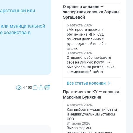
О праве в онлайне —
дарственной или
экспертная колонка Зарины
Эргашевой
5 августа 2026
й или муниципальной
«Мы просто перевели
о хозяйства в
обучение на ИП». Суд
взыскал долг лично с
руководителей онлайн-
школы
3 августа 2026
Отправил рабочие файлы
себе на личную почту — и
был уволен за разглашение
коммерческой тайны
Все статьи колонки
4 103
Практическое КУ — колонка
Максима Бунякина
4 августа 2026
Как выбрать между типовым
и индивидуальным уставом
ООО
31 июля 2026
Выбор формы
реорганизации: ключевые