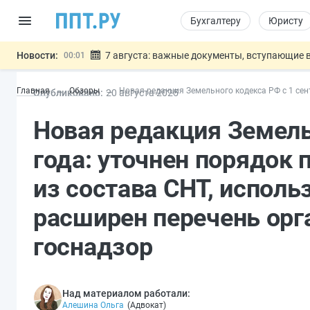
Бухгалтеру
Юристу
Новости:
7 августа: важные документы, вступающие в
00:01
Минпромторг предложил запретить смешанные
06.08
Главная
Обзоры
Новая редакция Земельного кодекса РФ с 1 се
Опубликовано:
20 авг
уста
2025
Подписан указ об отмене спецрежима для вкла
06.08
Возврат денег за риелторские услуги при неде
06.08
Новая редакция Земель
Обеспечительный платёж СПОТ могу
06.08
Важно
года: уточнен порядок
из состава СНТ, исполь
расширен перечень ор
госнадзор
Над материалом работали:
Алешина Ольга
(
Адвокат
)