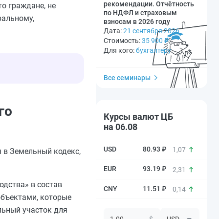
рекомендации. Отчётность
о граждане, не
по НДФЛ и страховым
ральному,
взносам в 2026 году
Дата:
21 сентября 2026
Стоимость:
35 900
₽
Для кого:
бухгалтеру
Все семинары
го
Курсы валют ЦБ
на 06.08
80.93 ₽
1,07
я в Земельный кодекс,
93.19 ₽
2,31
одства» в состав
11.51 ₽
0,14
объектами, которые
льный участок для
$