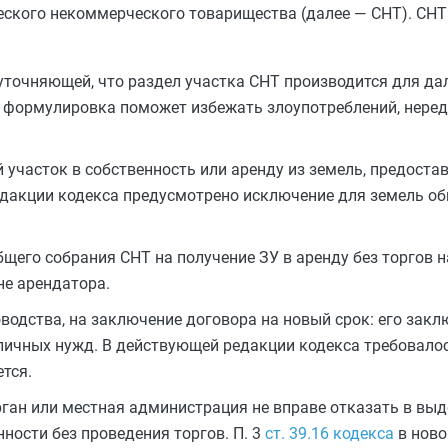
еского некоммерческого товарищества (далее — СНТ). СН
точняющей, что раздел участка СНТ производится для д
я формулировка поможет избежать злоупотреблений, нере
 участок в собственность или аренду из земель, предоста
едакции кодекса предусмотрено исключение для земель об
его собрания СНТ на получение ЗУ в аренду без торгов н
не арендатора.
одства, на заключение договора на новый срок: его закл
личных нужд. В действующей редакции кодекса требовало
ется.
рган или местная администрация не вправе отказать в выд
ности без проведения торгов. П. 3
ст. 39.16 кодекса
в ново