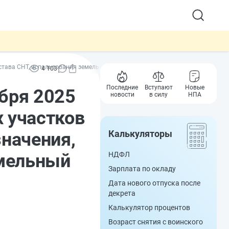
состава СНТ, использования земель сельхозназначения, расширен перечень 
4 103
Последние
Вступают
Новые
ября 2025
новости
в силу
НПА
 участков
Калькуляторы
значения,
емельный
НДФЛ
Зарплата по окладу
Дата нового отпуска после
декрета
Калькулятор процентов
Возраст снятия с воинского