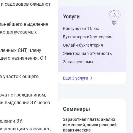
Т и садоводов ожидают
Услуги
альнейшего выделения
КонсультантПлюс
дко допускаемых
Бухгалтерский аутсорсинг
Онлайн-бухгалтерия
вленных СНТ, члену
Электронная отчетность
щего назначения. С 1
Заказ рекламы
а участок общего
Еще 3 услуги
ючат с гражданином,
сь выделение ЗУ через
Семинары
Заработная плата: анализ
елении ЗУ,
изменений, поиск решений,
й редакции указывает,
практические