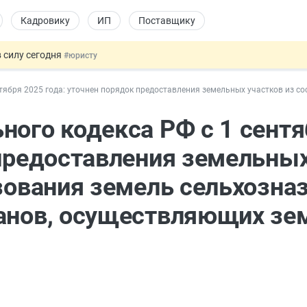
Кадровику
ИП
Поставщику
 силу сегодня
#юристу
 лоты электроники в госзакупках
#заказчику
нтября 2025 года: уточнен порядок предоставления земельных участков из 
дов физлиц из недружественных стран
#бухгалтеру
йствительных сделках: инициатива
#юристу
ного кодекса РФ с 1 сент
т заменить банковской гарантией
#бухгалтеру
 предоставления земельных
зования земель сельхозна
ганов, осуществляющих з