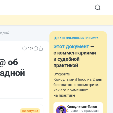
ладной
ВАШ ПОМОЩНИК ЮРИСТА
Этот документ
—
167
с комментариями
и судебной
@ об
практикой
ладной
Откройте
КонсультантПлюс на 2 дня
бесплатно и посмотрите,
как его применяют
на практике
КонсультантПлюс
Справочно-правовая
Не вступил