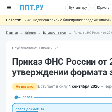
Бухгалтеру
Юристу
Новости:
Подписан закон о блокировке продажи опасны
17:42
Дистанционную работу беременных пропишут 
17:17
Главная
Обзоры
Вступают в силу
Приказ ФНС России от 27.
Госпошлину за устранение ошибок в документ
16:02
Изменят правила контроля за подрядчиками И
15:25
Опубликовано:
1 июн
я
2026
Разработают единые критерии труд
11:31
Важно
Приказ ФНС России от 
утверждении формата э
Вступает в силу
1 сентября 2026
— чере
Не вступил
ОБЗОР
ОБЗОР ДОКУМЕНТА