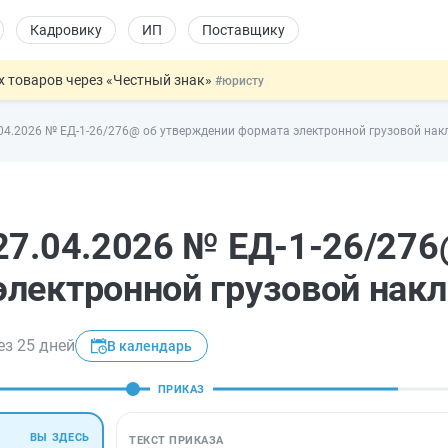
Кадровику
ИП
Поставщику
х товаров через «Честный знак»
#юристу
в ТК РФ
#кадровику
04.2026 № ЕД-1-26/276@ об утверждении формата электронной грузовой нак
ах предлагают отменить
#физлицу
ЖС с эскроу-счетами
#юристу
овых и ГПХ-отношений
#кадровику
27.04.2026 № ЕД-1-26/276
лектронной грузовой нак
з 25 дней
В календарь
ПРИКАЗ
ВЫ ЗДЕСЬ
ТЕКСТ ПРИКАЗА