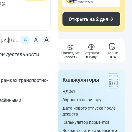
система
76@
Открыть на 2 дня
рифта:
Последние
Вступают
Новые
й деятельности.
новости
в силу
НПА
Калькуляторы
 рамках транспортно-
НДФЛ
несёнными
Зарплата по окладу
Дата нового отпуска после
декрета
Калькулятор процентов
Возраст снятия с воинского