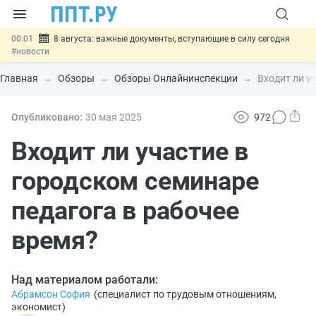
00:01
8 августа: важные документы, вступающие в силу сегодня
#новости
07.08
Подписан закон о блокировке продажи опасных товаров через
«Честный знак»
#новости
Главная
Обзоры
Обзоры Онлайнинспекции
Входит ли у
07.08
Дистанционную работу беременных пропишут в ТК РФ
#новости
07.08
Госпошлину за устранение ошибок в документах предлагают
Опубликовано:
30 мая 2025
972
отменить
#новости
07.08
Важно
Разработают единые критерии трудовых и ГПХ-
Входит ли участие в
отношений
#новости
городском семинаре
педагога в рабочее
время?
Над материалом работали:
Абрамсон София
(
специалист по трудовым отношениям,
экономист
)