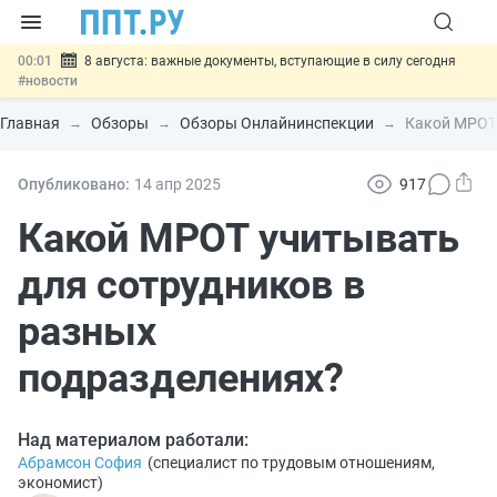
00:01
8 августа: важные документы, вступающие в силу сегодня
#новости
07.08
Подписан закон о блокировке продажи опасных товаров через
«Честный знак»
#новости
Главная
Обзоры
Обзоры Онлайнинспекции
Какой МРОТ 
07.08
Дистанционную работу беременных пропишут в ТК РФ
#новости
07.08
Госпошлину за устранение ошибок в документах предлагают
Опубликовано:
14 апр
2025
917
отменить
#новости
07.08
Важно
Разработают единые критерии трудовых и ГПХ-
Какой МРОТ учитывать
отношений
#новости
для сотрудников в
разных
подразделениях?
Над материалом работали:
Абрамсон София
(
специалист по трудовым отношениям,
экономист
)