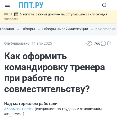
00:01
6 августа: важные документы, вступающие в силу сегодня
#новости
05.08
Обновили сообщения НПФ о договорах НПО и долгосрочных
сбережений
#новости
Главная
Обзоры
Обзоры Онлайнинспекции
Как оформит
05.08
Мигрантам с судимостью запретят получать ВНЖ и
гражданство: закон подписан
#новости
05.08
Систему страхования вкладов распространили на электронные
Опубликовано:
11 апр
2025
766
кошельки
#новости
05.08
Важно
Подписан закон об упрощении госзакупок по 44-ФЗ
Как оформить
#новости
командировку тренера
при работе по
совместительству?
Над материалом работали:
Абрамсон София
(
специалист по трудовым отношениям,
экономист
)