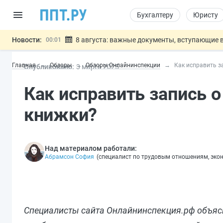
Бухгалтеру
Юристу
Новости:
8 августа: важные документы, вступающие в
00:01
Подписан закон о блокировке продажи опасны
07.08
Главная
Обзоры
Обзоры Онлайнинспекции
Как исправить з
Опубликовано:
3 мар
та
2025
Дистанционную работу беременных пропишут 
07.08
Госпошлину за устранение ошибок в документ
07.08
Как исправить запись 
Разработают единые критерии труд
07.08
Важно
книжки?
Над материалом работали:
Абрамсон София
(
специалист по трудовым отношениям, эко
Специалисты сайта Онлайнинспекция.рф объясн