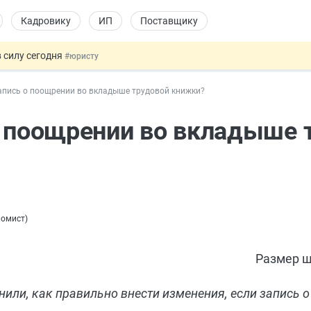
Кадровику
ИП
Поставщику
 силу сегодня
#юристу
х товаров через «Честный знак»
#юристу
апись о поощрении во вкладыше трудовой книжки?
в ТК РФ
#кадровику
ах предлагают отменить
#физлицу
о поощрении во вкладыше 
овых и ГПХ-отношений
#кадровику
номист
)
Размер ш
или, как правильно внести изменения, если запись 