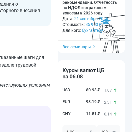
рекомендации. Отчётность
едения о
по НДФЛ и страховым
вторного внесения
взносам в 2026 году
Дата:
21 сентября 2026
Стоимость:
35 900
₽
Для кого:
бухгалтеру
Все семинары
указанные шаги для
азделе трудовой
Курсы валют ЦБ
на 06.08
тветствующих условиям
80.93 ₽
1,07
93.19 ₽
2,31
11.51 ₽
0,14
$