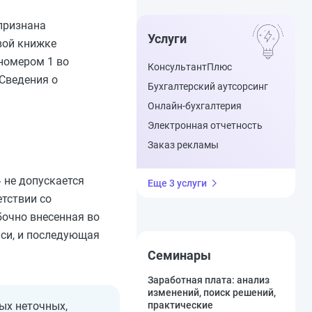
признана
Услуги
вой книжке
 номером 1 во
КонсультантПлюс
Сведения о
Бухгалтерский аутсорсинг
Онлайн-бухгалтерия
Электронная отчетность
Заказ рекламы
 не допускается
Еще 3 услуги
тствии со
очно внесенная во
иси, и последующая
Семинары
Заработная плата: анализ
изменений, поиск решений,
ных неточных,
практические