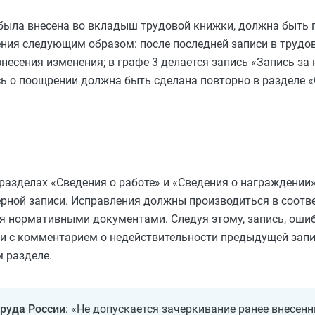
 была внесена во вкладыш трудовой книжки, должна быть 
ения следующим образом: после последней записи в трудо
есения изменения; в графе 3 делается запись «Запись за
ь о поощрении должна быть сделана повторно в разделе «
разделах «Сведения о работе» и «Сведения о награждении»
рной записи. Исправления должны производиться в соотве
 нормативными документами. Следуя этому, запись, ошиб
си с комментарием о недействительности предыдущей зап
 разделе.
руда России
: «Не допускается зачеркивание ранее внесен