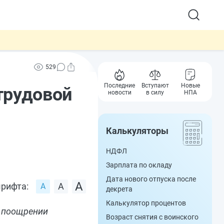
529
Последние
Вступают
Новые
трудовой
новости
в силу
НПА
Калькуляторы
НДФЛ
Зарплата по окладу
Дата нового отпуска после
рифта:
декрета
Калькулятор процентов
о поощрении
Возраст снятия с воинского