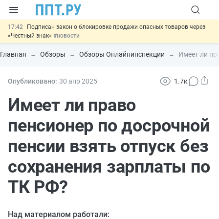
17:42
Подписан закон о блокировке продажи опасных товаров через
«Честный знак»
#новости
17:17
Дистанционную работу беременных пропишут в ТК РФ
#новости
Главная
Обзоры
Обзоры Онлайнинспекции
Имеет ли пр
16:02
Госпошлину за устранение ошибок в документах предлагают
отменить
#новости
15:25
Изменят правила контроля за подрядчиками ИЖС с эскроу-
Опубликовано:
30 апр
2025
1.7к
счетами
#новости
11:31
Важно
Разработают единые критерии трудовых и ГПХ-
Имеет ли право
отношений
#новости
пенсионер по досрочной
пенсии взять отпуск без
сохранения зарплаты по
ТК РФ?
Над материалом работали: