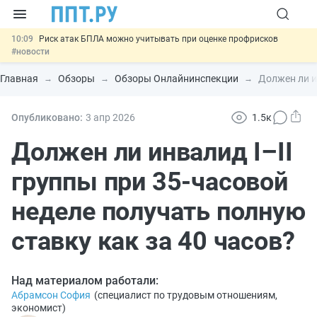
10:09
Риск атак БПЛА можно учитывать при оценке профрисков
#новости
00:01
6 августа: важные документы, вступающие в силу сегодня
#новости
Главная
Обзоры
Обзоры Онлайнинспекции
Должен ли и
05.08
Обновили сообщения НПФ о договорах НПО и долгосрочных
сбережений
#новости
05.08
Мигрантам с судимостью запретят получать ВНЖ и
Опубликовано:
3 апр
2026
1.5к
гражданство: закон подписан
#новости
05.08
Важно
Подписан закон об упрощении госзакупок по 44-ФЗ
Должен ли инвалид I–II
#новости
группы при 35‑часовой
неделе получать полную
ставку как за 40 часов?
Над материалом работали:
Абрамсон София
(
специалист по трудовым отношениям,
экономист
)