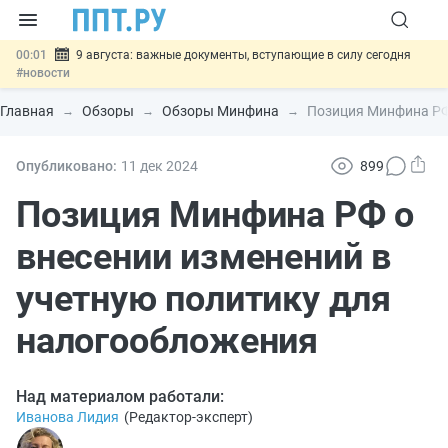
00:01
9 августа: важные документы, вступающие в силу сегодня
#новости
07.08
Подписан закон о блокировке продажи опасных товаров через
«Честный знак»
#новости
Главная
Обзоры
Обзоры Минфина
Позиция Минфина РФ 
07.08
Дистанционную работу беременных пропишут в ТК РФ
#новости
07.08
Госпошлину за устранение ошибок в документах предлагают
Опубликовано:
11 дек
2024
899
отменить
#новости
07.08
Важно
Разработают единые критерии трудовых и ГПХ-
Позиция Минфина РФ о
отношений
#новости
внесении изменений в
учетную политику для
налогообложения
Над материалом работали:
Иванова Лидия
(
Редактор-эксперт
)