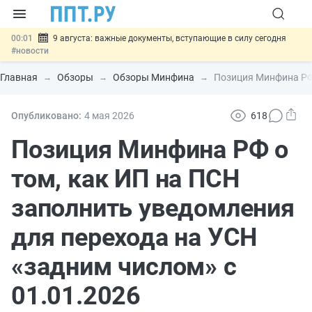
00:01
9 августа: важные документы, вступающие в силу сегодня
#новости
07.08
Подписан закон о блокировке продажи опасных товаров через
«Честный знак»
#новости
Главная
Обзоры
Обзоры Минфина
Позиция Минфина РФ 
07.08
Дистанционную работу беременных пропишут в ТК РФ
#новости
07.08
Госпошлину за устранение ошибок в документах предлагают
Опубликовано:
4 мая 2026
618
отменить
#новости
07.08
Важно
Разработают единые критерии трудовых и ГПХ-
Позиция Минфина РФ о
отношений
#новости
том, как ИП на ПСН
заполнить уведомления
для перехода на УСН
«задним числом» с
01.01.2026