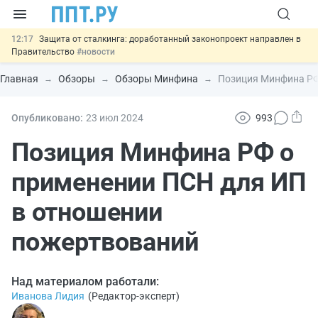
12:17
Защита от сталкинга: доработанный законопроект направлен в
Правительство
#новости
11:23
Минпромторг предлагает новые формы сертификата и
декларации о соответствии
#новости
Главная
Обзоры
Обзоры Минфина
Позиция Минфина РФ
10:09
Риск атак БПЛА можно учитывать при оценке профрисков
#новости
00:01
6 августа: важные документы, вступающие в силу сегодня
Опубликовано:
23 июл
2024
993
#новости
05.08
Важно
Подписан закон об упрощении госзакупок по 44-ФЗ
Позиция Минфина РФ о
#новости
применении ПСН для ИП
в отношении
пожертвований
Над материалом работали:
Иванова Лидия
(
Редактор-эксперт
)