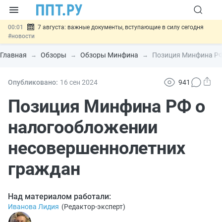
00:01
7 августа: важные документы, вступающие в силу сегодня
#новости
06.08
Минпромторг предложил запретить смешанные лоты
электроники в госзакупках
#новости
Главная
Обзоры
Обзоры Минфина
Позиция Минфина РФ
06.08
Подписан указ об отмене спецрежима для вкладов физлиц из
недружественных стран
#новости
06.08
Возврат денег за риелторские услуги при недействительных
Опубликовано:
16 сен
2024
941
сделках: инициатива
#новости
06.08
Важно
Обеспечительный платёж СПОТ могут заменить
Позиция Минфина РФ о
банковской гарантией
#новости
налогообложении
несовершеннолетних
граждан
Над материалом работали:
Иванова Лидия
(
Редактор-эксперт
)