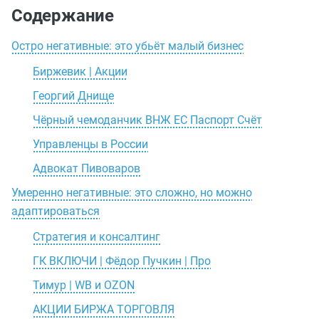
Содержание
Остро негативные: это убьёт малый бизнес
Биржевик | Акции
Георгий Днище
Чёрный чемоданчик ВНЖ ЕС Паспорт Счёт
Управленцы в России
Адвокат Пивоваров
Умеренно негативные: это сложно, но можно
адаптироваться
Стратегия и консалтинг
ГК ВКЛЮЧИ | Фёдор Пучкин | Про
Тимур | WB и OZON
АКЦИИ БИРЖА ТОРГОВЛЯ