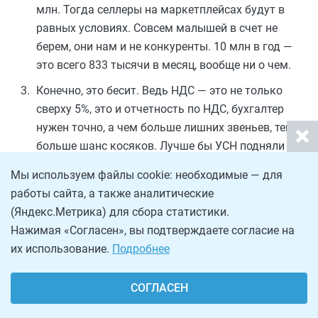
млн. Тогда селлеры на маркетплейсах будут в
равных условиях. Совсем малышей в счет не
берем, они нам и не конкуренты. 10 млн в год —
это всего 833 тысячи в месяц, вообще ни о чем.
Конечно, это бесит. Ведь НДС — это не только
сверху 5%, это и отчетность по НДС, бухгалтер
нужен точно, а чем больше лишних звеньев, тем
больше шанс косяков. Лучше бы УСН подняли с 6
до 11%.
Мы используем файлы cookie: необходимые — для
работы сайта, а также аналитические
Что делать? Дробить бизнес имело смысл при пороге
(Яндекс.Метрика) для сбора статистики.
60 млн, при 30 смысл ещё сохранился бы для
Нажимая «Согласен», вы подтверждаете согласие на
некоторых, НО! при 10 млн смысла дробиться нет. Это
их использование.
Подробнее
надо 7 ИП, чтобы не попасть на НДС (если оборот 60
млн).
СОГЛАСЕН
Практический разбор каждого варианта —
полный
текст поста
.