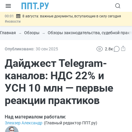
00:01
8 августа: важные документы, вступающие в силу сегодня
#новости
07.08
Подписан закон о блокировке продажи опасных товаров через
«Честный знак»
#новости
Главная
Обзоры
Обзоры законодательства, судебной практ
07.08
Дистанционную работу беременных пропишут в ТК РФ
#новости
07.08
Госпошлину за устранение ошибок в документах предлагают
Опубликовано:
30 сен
2025
2.8к
отменить
#новости
07.08
Важно
Разработают единые критерии трудовых и ГПХ-
Дайджест Telegram-
отношений
#новости
каналов: НДС 22% и
УСН 10 млн — первые
реакции практиков
Над материалом работали:
Элеазер Александр
(
Главный редактор ППТ.ру
)