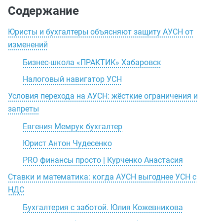
Содержание
Юристы и бухгалтеры объясняют защиту АУСН от
изменений
Бизнес-школа «ПРАКТИК» Хабаровск
Налоговый навигатор УСН
Условия перехода на АУСН: жёсткие ограничения и
запреты
Евгения Мемрук бухгалтер
Юрист Антон Чудесенко
PRO финансы просто | Курченко Анастасия
Ставки и математика: когда АУСН выгоднее УСН с
НДС
Бухгалтерия с заботой. Юлия Кожевникова