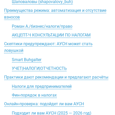
Шаповаловы (shapovalovy_buh)
Преимущества режима: автоматизация и отсутствие
взносов
Роман А./бизнес/налоги/право
АКЦЕПТ-Ч КОНСУЛЬТАЦИИ ПО НАЛОГАМ
Скептики предупреждают: АУСН может стать
ловушкой
Smart Buhgalter
УЧЕТ|НАЛОГИ|ОТЧЕТНОСТЬ
Практики дают рекомендации и предлагают расчёты
Налоги для предпринимателей
Фин-порядок в налогах
Онлайн-проверка: подойдет ли вам АУСН
Подходит ли вам АУСН (2025 — 2026 год)