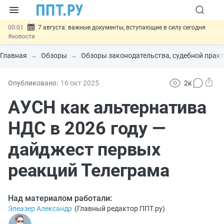
00:01
7 августа: важные документы, вступающие в силу сегодня
#новости
06.08
Минпромторг предложил запретить смешанные лоты
электроники в госзакупках
#новости
Главная
Обзоры
Обзоры законодательства, судебной практ
06.08
Подписан указ об отмене спецрежима для вкладов физлиц из
недружественных стран
#новости
06.08
Возврат денег за риелторские услуги при недействительных
Опубликовано:
16 окт
2025
2к
сделках: инициатива
#новости
06.08
Важно
Обеспечительный платёж СПОТ могут заменить
АУСН как альтернатива
банковской гарантией
#новости
НДС в 2026 году —
дайджест первых
реакций Телеграма
Над материалом работали:
Элеазер Александр
(
Главный редактор ППТ.ру
)