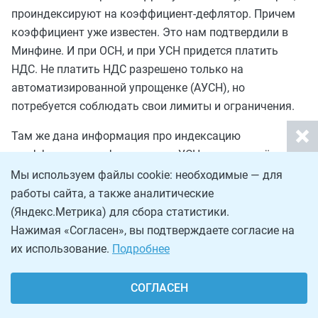
проиндексируют на коэффициент-дефлятор. Причем
коэффициент уже известен. Это нам подтвердили в
Минфине. И при ОСН, и при УСН придется платить
НДС. Не платить НДС разрешено только на
автоматизированной упрощенке (АУСН), но
потребуется соблюдать свои лимиты и ограничения.
Там же дана информация про индексацию
коэффициента-дефлятора для УСН, подтверждённая
Минфином, —
читать полностью
.
Мы используем файлы cookie: необходимые — для
работы сайта, а также аналитические
Фин-порядок в налогах
(Яндекс.Метрика) для сбора статистики.
Нажимая «Согласен», вы подтверждаете согласие на
их использование.
Подробнее
Финансовый консультант (
Фин-порядок в налогах
)
называет АУСН единственной лазейкой и
предлагает практический чек-лист для принятия
СОГЛАСЕН
решения.