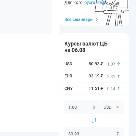
Для кого:
бухгалтеру
Все семинары
Курсы валют ЦБ
на 06.08
80.93 ₽
1,07
93.19 ₽
2,31
11.51 ₽
0,14
$
₽