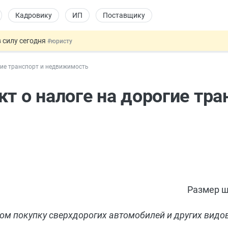
Кадровику
ИП
Поставщику
 силу сегодня
#юристу
х товаров через «Честный знак»
#юристу
гие транспорт и недвижимость
в ТК РФ
#кадровику
ах предлагают отменить
#физлицу
т о налоге на дорогие тра
овых и ГПХ-отношений
#кадровику
Размер ш
м покупку сверхдорогих автомобилей и других видов