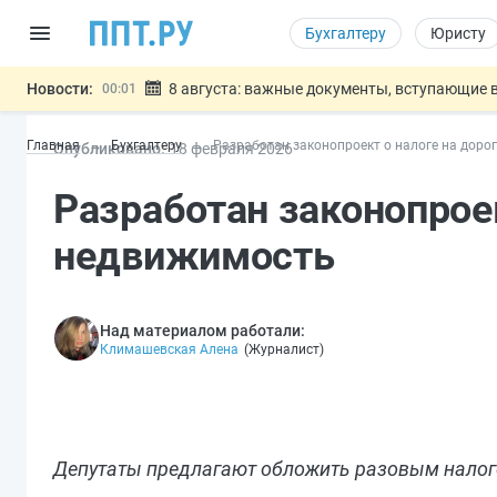
Бухгалтеру
Юристу
Новости:
8 августа: важные документы, вступающие в
00:01
Подписан закон о блокировке продажи опасны
07.08
Главная
Бухгалтеру
Разработан законопроект о налоге на доро
Опубликовано:
18 фев
раля
2026
Дистанционную работу беременных пропишут 
07.08
Госпошлину за устранение ошибок в документ
07.08
Разработан законопроек
Разработают единые критерии труд
07.08
Важно
недвижимость
Над материалом работали:
Климашевская Алена
(
Журналист
)
Депутаты предлагают обложить разовым налого