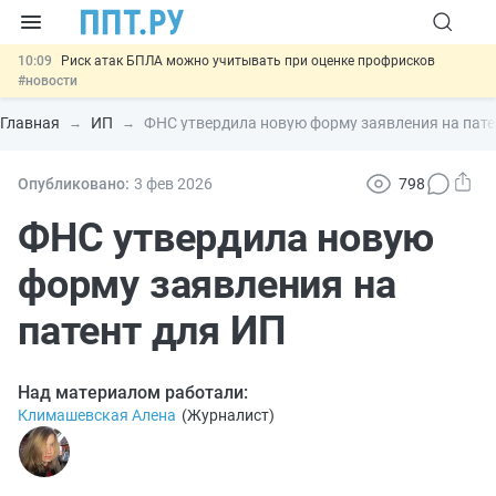
10:09
Риск атак БПЛА можно учитывать при оценке профрисков
#новости
00:01
6 августа: важные документы, вступающие в силу сегодня
#новости
Главная
ИП
ФНС утвердила новую форму заявления на пате
05.08
Обновили сообщения НПФ о договорах НПО и долгосрочных
сбережений
#новости
05.08
Мигрантам с судимостью запретят получать ВНЖ и
Опубликовано:
3 фев
2026
798
гражданство: закон подписан
#новости
05.08
Важно
Подписан закон об упрощении госзакупок по 44-ФЗ
ФНС утвердила новую
#новости
форму заявления на
патент для ИП
Над материалом работали:
Климашевская Алена
(
Журналист
)