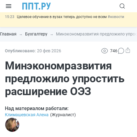
15:23
Целевое обучение в вузах теперь доступно не всем
#новости
14:34
НМЦК на топливо: ФАС разъяснила порядок расчёта до конца
2026 года
#новости
Главная
Бухгалтеру
Минэкономразвития предложило упрос
13:02
Важно
СФР переведёт обмен по пособиям в СЭДО на
платформу ГИС ЕЦП до 31 августа
#новости
12:20
Введут обязательное страхование банковских гарантий по
Опубликовано:
20 фев
2026
746
крупным госконтрактам
#новости
16:09
Кредиты МСП, пострадавших от терактов, могут
Минэкономразвития
реструктурировать
#новости
предложило упростить
расширение ОЭЗ
Над материалом работали:
Климашевская Алена
(
Журналист
)