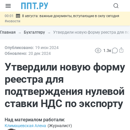
00:01
8 августа: важные документы, вступающие в силу сегодня
#новости
07.08
Подписан закон о блокировке продажи опасных товаров через
«Честный знак»
#новости
Главная
Бухгалтеру
Утвердили новую форму реестра для по
07.08
Дистанционную работу беременных пропишут в ТК РФ
#новости
07.08
Опубликовано:
Госпошлину за устранение ошибок в документах предлагают
19 июн
2024
1.3к
отменить
#новости
Обновлено:
20 дек
2024
07.08
Важно
Разработают единые критерии трудовых и ГПХ-
отношений
Утвердили новую форму
#новости
реестра для
подтверждения нулевой
ставки НДС по экспорту
Над материалом работали:
Климашевская Алена
(
Журналист
)