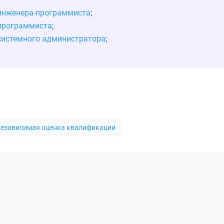
инженера-программиста
;
программиста
;
системного администратора
;
езависимая оценка квалификации