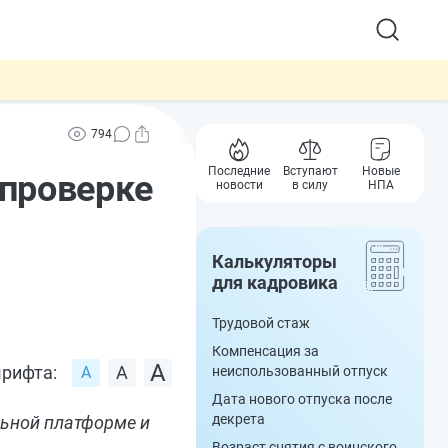
794
Последние
Вступают
Новые
 проверке
новости
в силу
НПА
Калькуляторы
для кадровика
Трудовой стаж
Компенсация за
рифта:
неиспользованный отпуск
Дата нового отпуска после
декрета
льной платформе и
Возраст снятия с воинского