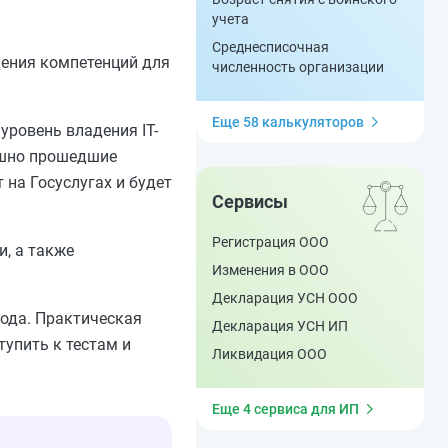
учета
Среднесписочная
дения компетенций для
численность организации
Еще 58 калькуляторов
уровень владения IT-
ешно прошедшие
 на Госуслугах и будет
Сервисы
Регистрация ООО
, а также
Изменения в ООО
Декларация УСН ООО
года. Практическая
Декларация УСН ИП
тупить к тестам и
Ликвидация ООО
Еще 4 сервиса для ИП