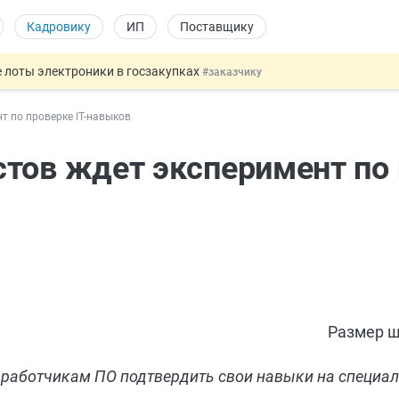
Кадровику
ИП
Поставщику
 лоты электроники в госзакупках
#заказчику
дов физлиц из недружественных стран
#бухгалтеру
т по проверке IT-навыков
йствительных сделках: инициатива
#юристу
 патента иностранцев за неуплату НДФЛ
#кадровику
тов ждет эксперимент по
т заменить банковской гарантией
#бухгалтеру
Размер ш
зработчикам ПО подтвердить свои навыки на специа