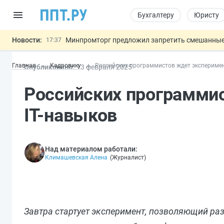
Бухгалтеру
Юристу
Новости:
Минпромторг предложил запретить смешанные
17:37
Подписан указ об отмене спецрежима для вкла
17:13
Главная
Кадровику
Российских программистов ждет эксперимен
Опубликовано:
13 фев
раля
2025
Возврат денег за риелторские услуги при неде
16:30
МВД запускает автоматическое аннулирование
15:51
Российских программис
Обеспечительный платёж СПОТ могу
13:48
Важно
IT-навыков
Над материалом работали:
Климашевская Алена
(
Журналист
)
Завтра стартует эксперимент, позволяющий ра