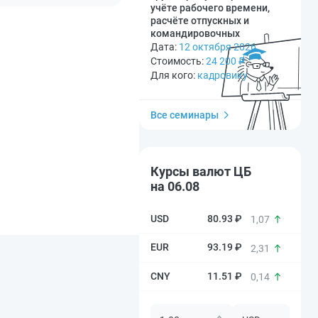
учёте рабочего времени,
расчёте отпускных и
командировочных
Дата:
12 октября 2026
Стоимость:
24 200
₽
Для кого:
кадровику
Все семинары
Курсы валют ЦБ
на 06.08
80.93 ₽
1,07
93.19 ₽
2,31
11.51 ₽
0,14